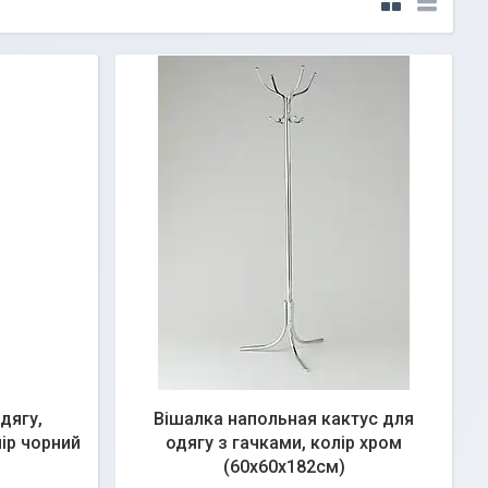
дягу,
Вішалка напольная кактус для
лір чорний
одягу з гачками, колір хром
(60x60x182см)