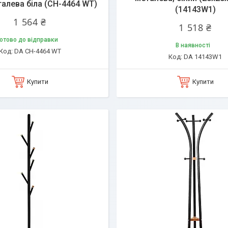
талева біла (CH-4464 WT)
(14143W1)
1 564 ₴
1 518 ₴
отово до відправки
В наявності
DA CH-4464 WT
DA 14143W1
Купити
Купити