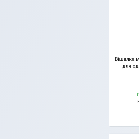
Вішалка м
для од
Г