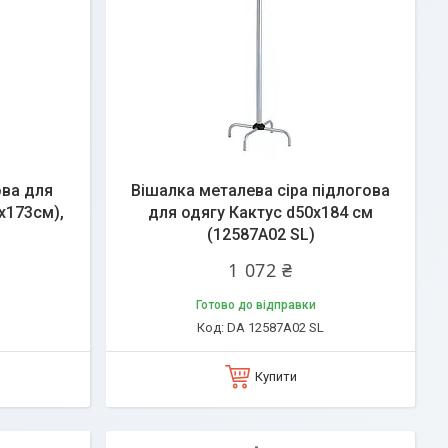
ова для
Вішалка металева сіра підлогова
8х173см),
для одягу Кактус d50х184 см
(12587A02 SL)
1 072 ₴
Готово до відправки
DA 12587A02 SL
Купити