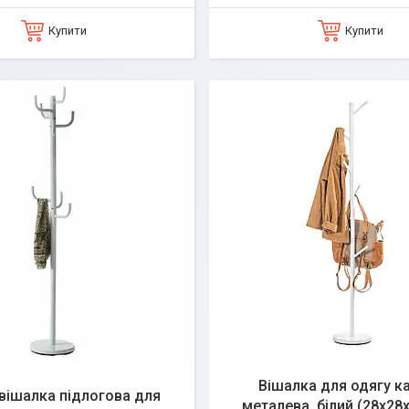
Купити
Купити
Вішалка для одягу к
вішалка підлогова для
металева, білий (28х28