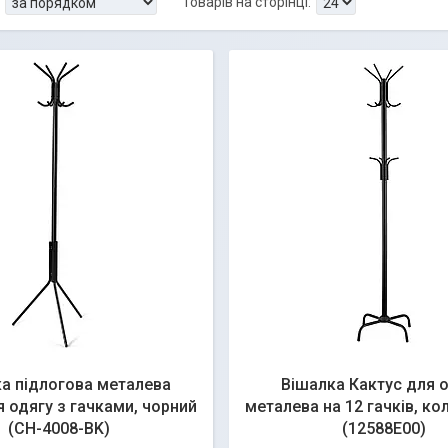
а підлогова металева
Вішалка Кактус для о
я одягу з гачками, чорний
металева на 12 гачків, ко
(CH-4008-BK)
(12588E00)