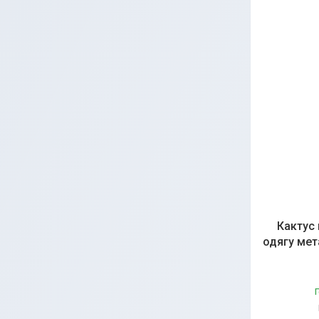
Кактус 
одягу мет
Г