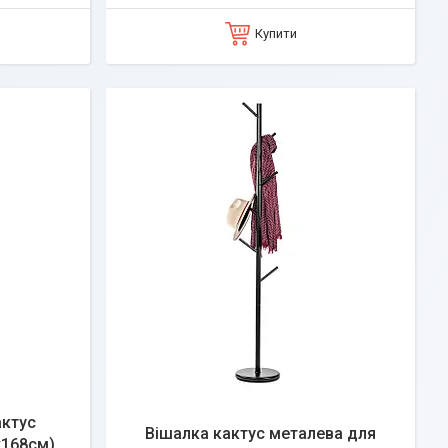
Купити
актус
Вішалка кактус металева для
х168см)