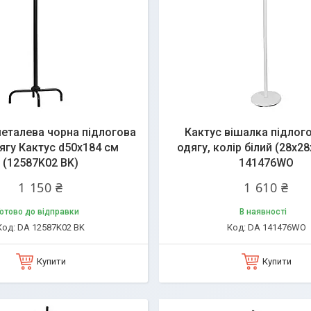
еталева чорна підлогова
Кактус вішалка підлог
ягу Кактус d50х184 см
одягу, колір білий (28х2
(12587K02 BK)
141476WO
1 150 ₴
1 610 ₴
отово до відправки
В наявності
DA 12587K02 BK
DA 141476WO
Купити
Купити