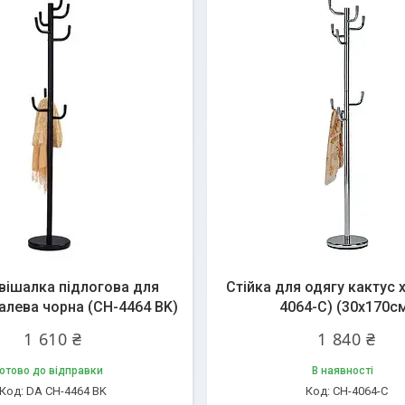
вішалка підлогова для
Стійка для одягу кактус 
алева чорна (CH-4464 BK)
4064-C) (30х170с
1 610 ₴
1 840 ₴
отово до відправки
В наявності
DA CH-4464 BK
CH-4064-C