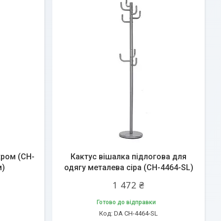
хром (CH-
Кактус вішалка підлогова для
м)
одягу металева сіра (CH-4464-SL)
1 472 ₴
Готово до відправки
DA CH-4464-SL