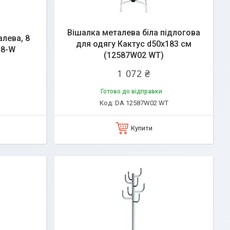
Вішалка металева біла підлогова
алева, 8
для одягу Кактус d50х183 см
18-W
(12587W02 WT)
1 072 ₴
Готово до відправки
DA 12587W02 WT
Купити