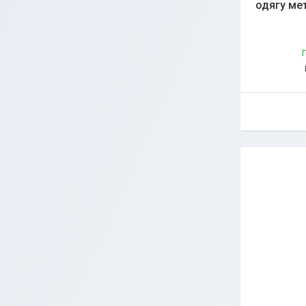
одягу ме
Г