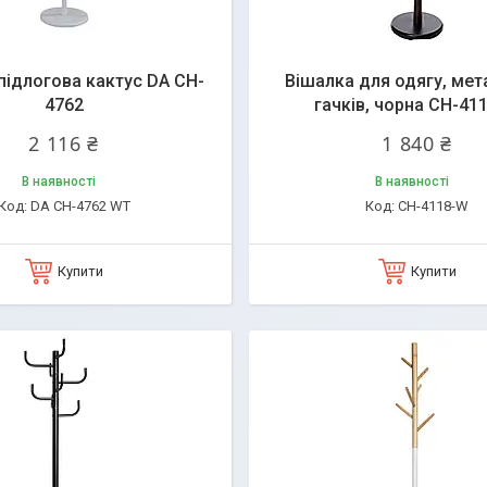
підлогова кактус DA CH-
Вішалка для одягу, мет
4762
гачків, чорна CH-41
2 116 ₴
1 840 ₴
В наявності
В наявності
DA CH-4762 WT
CH-4118-W
Купити
Купити