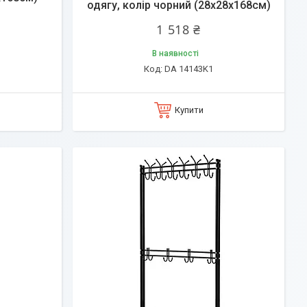
одягу, колір чорний (28х28х168см)
1 518 ₴
В наявності
DA 14143K1
Купити