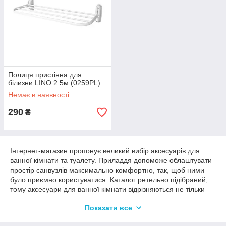
Полиця пристінна для
білизни LINO 2.5м (0259PL)
Немає в наявності
290
₴
Інтернет-магазин пропонує великий вибір аксесуарів для
ванної кімнати та туалету. Приладдя допоможе облаштувати
простір санвузлів максимально комфортно, так, щоб ними
було приємно користуватися. Каталог ретельно підібраний,
тому аксесуари для ванної кімнати відрізняються не тільки
стильним дизайном, але й практичністю, довговічністю та
Показати все
іншими гідними експлуатаційними характеристиками.
Аксесуари для туалету представлені колекціями, виконаними