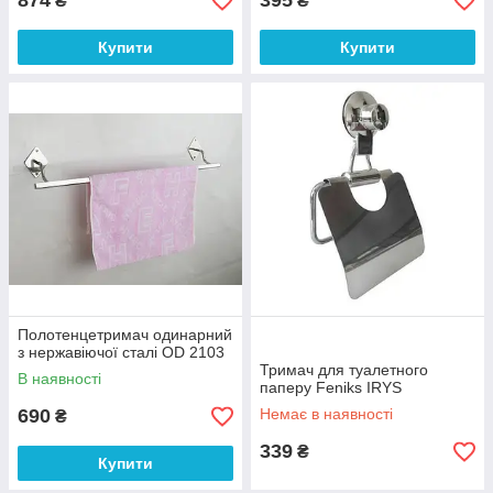
874
395
₴
₴
Купити
Купити
Полотенцетримач одинарний
з нержавіючої сталі OD 2103
Тримач для туалетного
В наявності
паперу Feniks IRYS
690
Немає в наявності
₴
339
₴
Купити