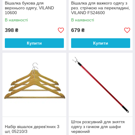
Вішалка букова для
Вішалка для важкого одягу з
верхнього одягу, VILAND
рез. стрічкою на перекладині,
10600
VILAND FS24600
В наявності
В наявності
398
679
₴
₴
Купити
Купити
Шток розсувний для зняття
Набір вішалок дерев'яних 3
одягу з гачком для шафи
шт, 05210/3
червоний