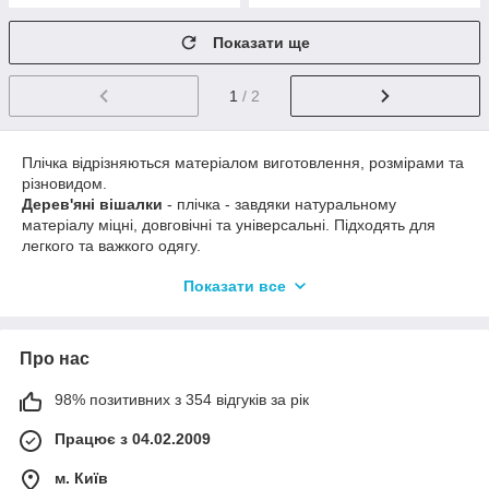
Показати ще
1
/ 2
Плічка відрізняються матеріалом виготовлення, розмірами та
різновидом.
Дерев'яні вішалки
- плічка - завдяки натуральному
матеріалу міцні, довговічні та універсальні. Підходять для
легкого та важкого одягу.
Пластикові вішалки
- тремпелі – порівняно не дорогі, легкі
Показати все
за вагою, зносостійкі.
Металеві тремпелі
- як правило використовують для
спідниць і штанів, оскільки на них розміщені спеціальні
затискачі, гачки та прищіпки.
Про нас
Завдяки вішалкам
- тремпелям Ваш одяг буде охайно
висіти у шафі, зберігаючи витончений вигляд після
98% позитивних з 354 відгуків за рік
прасування.
Працює з 04.02.2009
м. Київ