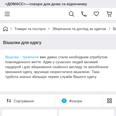
«ДОМАСС»—товари для дома та відпочинку
Товари та послуги
Зберігання та догляд за одягом
В
Вішалки для одягу
Вішалки - тремпеля
вже давно стали необхідним атрибутом
повсякденного життя. Адже у сучасних людей великий
гардероб і для збереження охайного вигляду та запобігання
зминання одягу, зручніше скористатися вішалкою. Така
турбота значно збільшує термін служби Вашого одягу.
.
Сортування
0
Фільтри