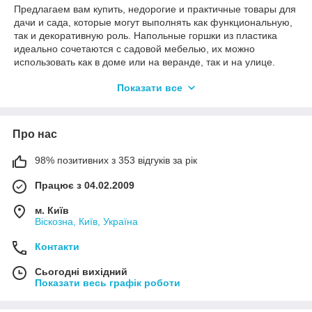
Предлагаем вам купить, недорогие и практичные товары для
дачи и сада, которые могут выполнять как функциональную,
так и декоративную роль. Напольные горшки из пластика
идеально сочетаются с садовой мебелью, их можно
использовать как в доме или на веранде, так и на улице.
Пластик, пожалуй, из всех является самым дешевым
Показати все
материалом. Кроме этого, за ним легко ухаживать, а
пластиковые кашпо для цветов хорошо смотрятся
практически в каждом интерьере, выполненном в
классическом, нейтральном варианте. Низкая цена (по
Про нас
сравнению с вазонами из натурального камня либо
искусственного аналога) еще одно из достоинств.
98% позитивних з 353 відгуків за рік
Купить кашпо для цветов выгодно! Стильные напольные и
подвесные кашпо для цветов из высококачественного
Працює з 04.02.2009
пластика выполнены в плетёном дизайне, идеально
сочетаются с садовой мебелью под ротанг. Низкие цены!
м. Київ
В нашем интернет-магазине представлен большой
Віскозна, Київ, Україна
ассортимент цветочных горшков, для комнатных и уличных
Контакти
растений. Приобретая горшок Вы можете быть уверены не
только в их качестве, но и в гарантии самых низких цен.
Сьогодні вихідний
Показати весь графік роботи