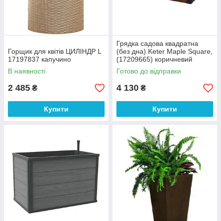
Грядка садова квадратна
Горщик для квітів ЦИЛІНДР L
(без дна) Keter Maple Square,
17197837 капучино
(17209665) коричневий
В наявності
Готово до відправки
2 485
4 130
₴
₴
Купити
Купити