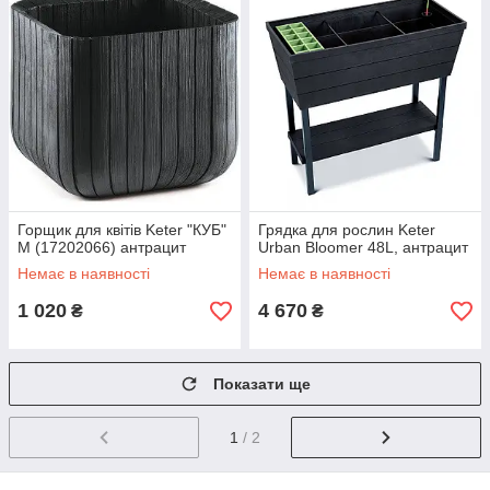
Горщик для квітів Keter "КУБ"
Грядка для рослин Keter
М (17202066) антрацит
Urban Bloomer 48L, антрацит
Немає в наявності
Немає в наявності
1 020
4 670
₴
₴
Показати ще
1
/ 2