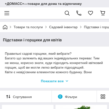
«ДОМАСС»—товари для дома та відпочинку
Товари та послуги
Садовий інвентар
Підставки і горщ
Підставки і горщики для квітів
Правильні садові горщики, який вибрати?
Багато що залежить від ваших індивідуальних переваг. Тим
не менш, корисно знати, куди підходить конкретний квітковий
горщик, щоб ви могли легко вибрати підходящий.
Квіти є невід'ємним елементом кожного будинку. Вони
надають естетичний вигляд кімнатах, і цілий рік дивують
Показати все
своєю зеленим листям і цвітінням. Для того щоб квіти
виглядали ще більш гармонійно і привабливо, слід підібрати
для них незвичайне оформлення. В даний час існує безліч
цікавих горщиків для квітів, з різним дизайном і колірними
Сортування
0
Фільтри
рішеннями.
Горщики для квітів здатні підкреслити неповторність і