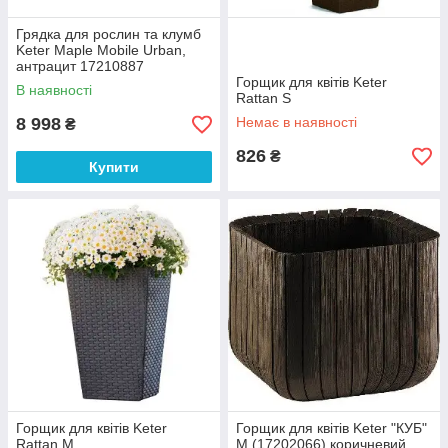
Грядка для рослин та клумб
Keter Maple Mobile Urban,
антрацит 17210887
Горщик для квітів Keter
В наявності
Rattan S
8 998
Немає в наявності
₴
826
₴
Купити
Горщик для квітів Keter
Горщик для квітів Keter "КУБ"
Rattan M
М (17202066) коричневий