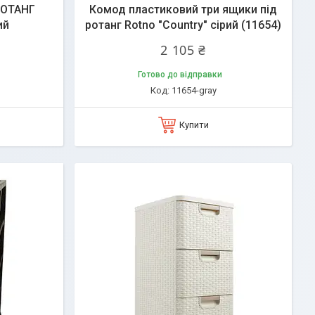
РОТАНГ
Комод пластиковий три ящики під
ий
ротанг Rotno "Country" сірий (11654)
2 105 ₴
Готово до відправки
11654-gray
Купити