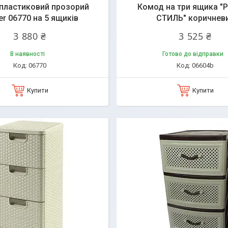
пластиковий прозорий
Комод на три ящика "
er 06770 на 5 ящиків
СТИЛЬ" коричнев
3 880 ₴
3 525 ₴
В наявності
Готово до відправки
06770
06604b
Купити
Купити