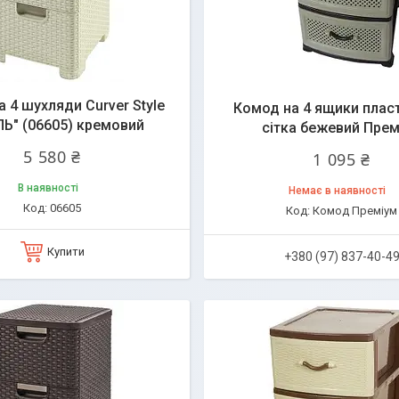
 4 шухляди Curver Style
Комод на 4 ящики плас
Ь" (06605) кремовий
сітка бежевий Прем
5 580 ₴
1 095 ₴
В наявності
Немає в наявності
06605
Комод Преміум
Купити
+380 (97) 837-40-4