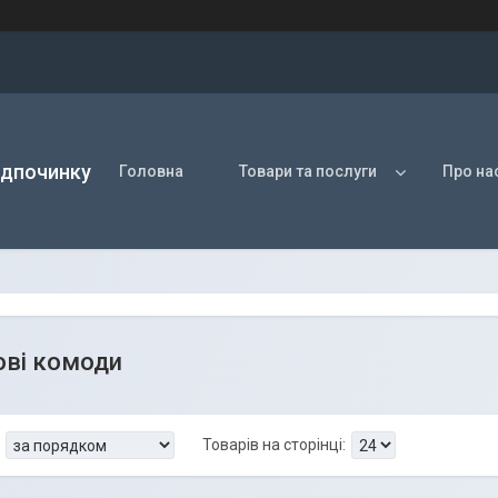
ідпочинку
Головна
Товари та послуги
Про на
ові комоди