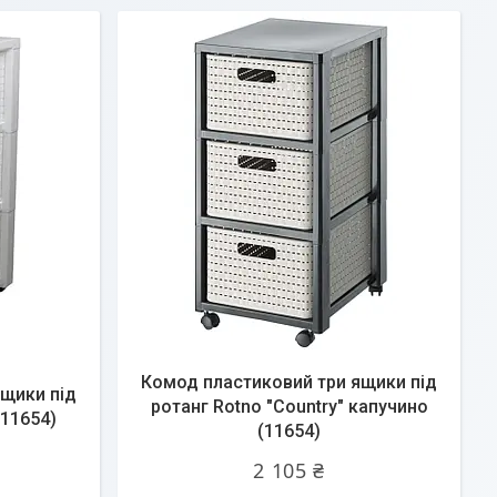
Комод пластиковий три ящики під
ящики під
ротанг Rotno "Country" капучино
(11654)
(11654)
2 105 ₴