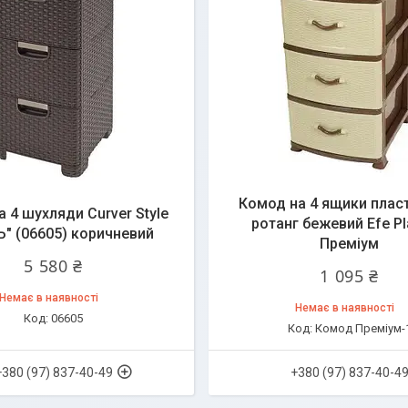
Комод на 4 ящики плас
 4 шухляди Curver Style
ротанг бежевий Efe Pl
" (06605) коричневий
Преміум
5 580 ₴
1 095 ₴
Немає в наявності
Немає в наявності
06605
Комод Преміум-
+380 (97) 837-40-49
+380 (97) 837-40-4