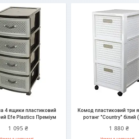
а 4 ящики пластиковий
Комод пластиковий три 
рий Efe Plastics Преміум
ротанг "Country" білий 
1 095 ₴
1 880 ₴