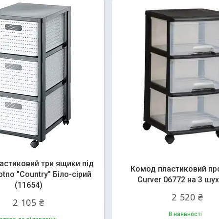
астиковий три ящики під
Комод пластиковий пр
otno "Country" Біло-сірий
Curver 06772 на 3 шу
(11654)
2 520 ₴
2 105 ₴
В наявності