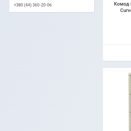
Комод 
+380 (44) 360-20-06
Curv