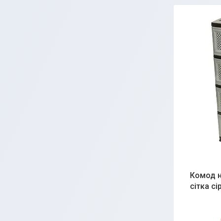
Комод н
сітка сі