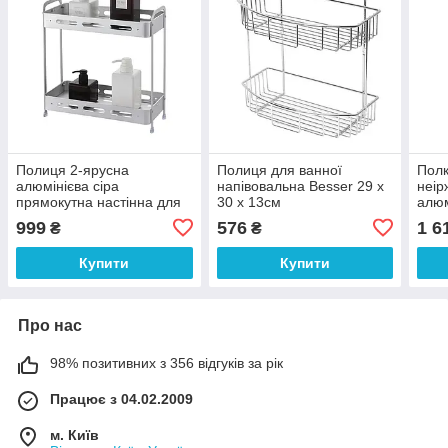
Полиця 2-ярусна
Полиця для ванної
Полк
алюмінієва сіра
напівовальна Besser 29 х
неір
прямокутна настінна для
30 х 13см
алюм
ванної кімнати,
999
576
1 6
₴
₴
333x155x359 мм (EBA-
3540 AL))
Купити
Купити
Про нас
98% позитивних з 356 відгуків за рік
Працює з 04.02.2009
м. Київ