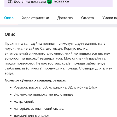
Доступна доставка
Опис
Характеристики
Доставка
Оплата
Умови п
Опис
Практична та надійна полиця прямокутна для ванної, на 3
яруси, яка не займе багато місця. Корпус полиці
виготовлений з якісного алюмінію, який не піддається впливу
вологості та високої температури. Має стильний дизайн та
гладку поверхню. Немає гострих країв, полиця забезпечує
стабільність (стійкість) продукції на полиці. Є отвори для зливу
води.
Полиця кутова характеристики:
Розміри: висота: 58см, ширина 32, глибина 14см,
3-х ярусне прямокутне полотнище,
колір: сірий,
матеріал: алюмінієвий сплав,
тримачі для мочалок,