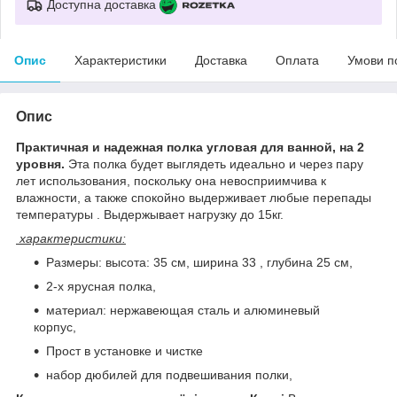
Доступна доставка
Опис
Характеристики
Доставка
Оплата
Умови п
Опис
Практичная и надежная полка угловая для ванной, на 2
уровня.
Эта полка будет выглядеть идеально и через пару
лет использования, поскольку она невосприимчива к
влажности, а также спокойно выдерживает любые перепады
температуры . Выдержывает нагрузку до 15кг.
характеристики:
Размеры: высота: 35 см, ширина 33 , глубина 25 см,
2-х ярусная полка,
материал: нержавеющая сталь и алюминевый
корпус,
Прост в установке и чистке
набор дюбилей для подвешивания полки,