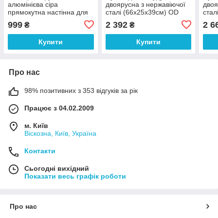
алюмінієва сіра
двоярусна з нержавіючої
двоя
прямокутна настінна для
сталі (66х25х39см) OD
стал
ванної кімнати,
23010
стол
999
2 392
2 6
₴
₴
333x155x359 мм (EBA-
(69х
3540 AL))
Купити
Купити
Про нас
98% позитивних з 353 відгуків за рік
Працює з 04.02.2009
м. Київ
Віскозна, Київ, Україна
Контакти
Сьогодні вихідний
Показати весь графік роботи
Про нас