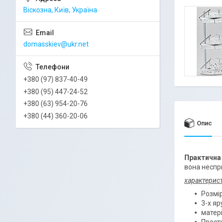
Віскозна, Київ, Україна
domasskiev@ukr.net
+380 (97) 837-40-49
+380 (95) 447-24-52
+380 (63) 954-20-76
+380 (44) 360-20-06
Опис
Практична 
вона неспр
характерис
Розмір
3-х яр
матері