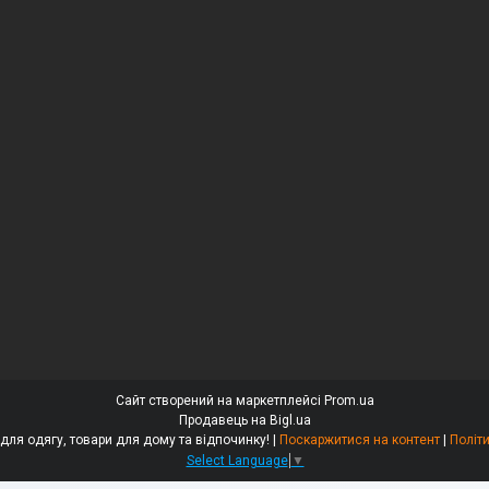
Сайт створений на маркетплейсі
Prom.ua
Продавець на Bigl.ua
«ДОМАСС» — стійки для одягу, товари для дому та відпочинку! |
Поскаржитися на контент
|
Політ
Select Language
▼