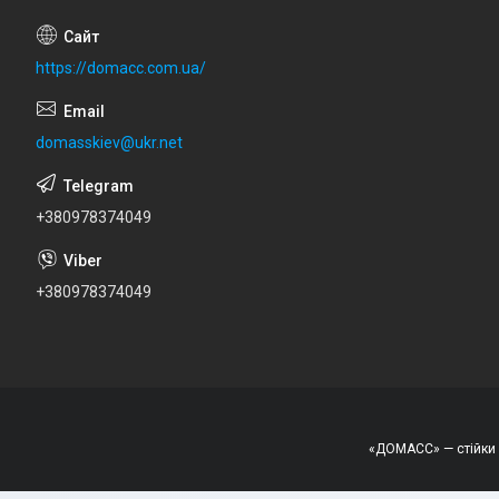
https://domacc.com.ua/
domasskiev@ukr.net
+380978374049
+380978374049