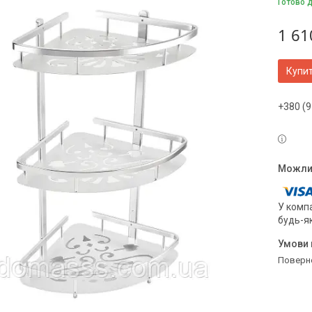
Готово 
1 61
Купи
+380 (9
У компа
будь-я
поверн