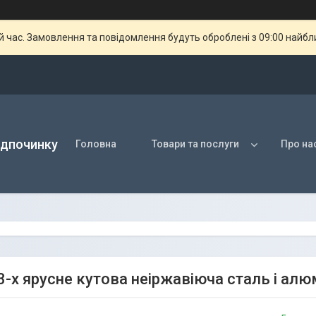
й час. Замовлення та повідомлення будуть оброблені з 09:00 найбли
ідпочинку
Головна
Товари та послуги
Про на
3-х ярусне кутова неіржавіюча сталь і алю