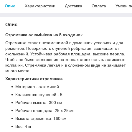
Опис
Характеристики
Доставка
Оплата
Умови п
Опис
Стремянка алюмінієва на 5 сходинок
Стремянка станет незаменимой в домашних условиях и для
ремонтов. Поверхность ступеней ребристая, защищает от
скольжений. Устойчивая рабочая площадка, высокие перила.
Чтобы не было скольжения на концах стоек есть пластиковые
колпачки. Стремянка легкая и в сложенном виде не занимает
много места
Характеристики стремянки:
Материал - алюминий
Количество ступеней - 5
Рабочая высота: 300 см
Рабочая площадка: 25 х 25см
Высота стремянки: 160 см
Вес: 4 кг