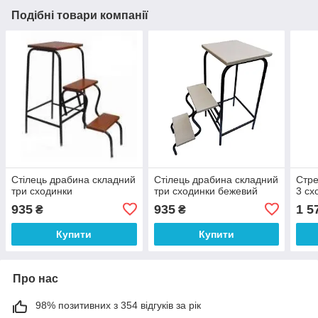
Подібні товари компанії
Стілець драбина складний
Стілець драбина складний
Стре
три сходинки
три сходинки бежевий
3 сх
935
935
1 5
₴
₴
Купити
Купити
Про нас
98% позитивних з 354 відгуків за рік