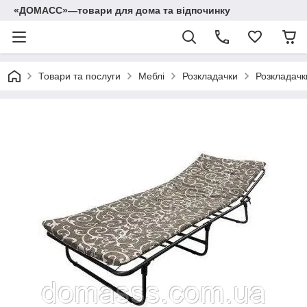
«ДОМАСС»—товари для дома та відпочинку
Товари та послуги
Меблі
Розкладачки
Розкладачк