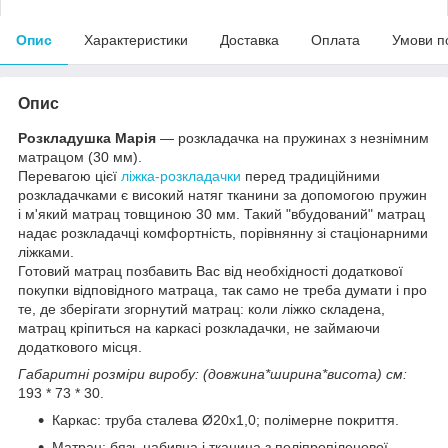
Опис
Характеристики
Доставка
Оплата
Умови п
Опис
Розкладушка Марія
― розкладачка на пружинах з незнімним
матрацом (30 мм).
Перевагою цієї
ліжка-розкладачки
перед традиційними
розкладачками є високий натяг тканини за допомогою пружин
і м'який матрац товщиною 30 мм. Такий "вбудований" матрац
надає розкладачці комфортність, порівнянну зі стаціонарними
ліжками.
Готовий матрац позбавить Вас від необхідності додаткової
покупки відповідного матраца, так само не треба думати і про
те, де зберігати згорнутий матрац: коли ліжко складена,
матрац кріпиться на каркасі розкладачки, не займаючи
додаткового місця.
Габаритні розміри виробу: (довжина*ширина*висота) см:
193 * 73 * 30.
Каркас: труба сталева Ø20х1,0; полімерне покриття.
Матрац: бязь набивна і тканина з поліпропіленової