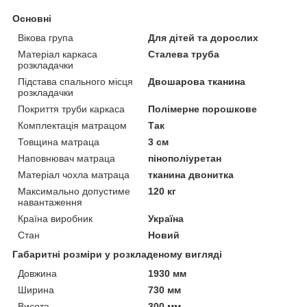
Основні
Вікова група
Для дітей та дорослих
Матеріал каркаса
Сталева труба
розкладачки
Підстава спального місця
Двошарова тканина
розкладачки
Покриття труби каркаса
Полімерне порошкове
Комплектація матрацом
Так
Товщина матраца
3 см
Наповнювач матраца
пінополіуретан
Матеріал чохла матраца
тканина двонитка
Максимально допустиме
120 кг
навантаження
Країна виробник
Україна
Стан
Новий
Габаритні розміри у розкладеному вигляді
Довжина
1930 мм
Ширина
730 мм
Висота
300 мм