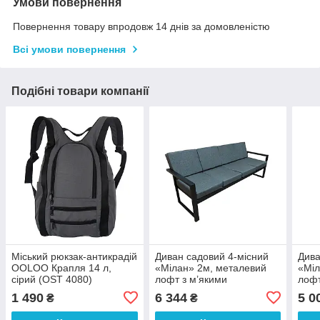
Умови повернення
Повернення товару впродовж 14 днів за домовленістю
Всі умови повернення
Подібні товари компанії
Міський рюкзак-антикрадій
Диван садовий 4-місний
Дива
OOLOO Крапля 14 л,
«Мілан» 2м, металевий
«Міл
сірий (OST 4080)
лофт з м’якими
лофт
подушками, текстиль
текс
1 490
6 344
5 0
₴
₴