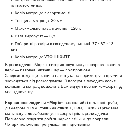
плівковою нитки.
Колір матраца: в асортименті.
Товщина матраца: 30 мм.
Максимальне навантаження: 120 кг
Вага виробу: кг ― 6,8.
Габаритні розміри в складеному вигляді: 77 * 67 * 13
див.
Колір матраца:
УТОЧНЮЙТЕ
.
В розкладачці «Марія» використовується двошарова тканина:
верх ― бавовна, нижній шар ― поліпропілен.
Завдяки тому, що тканина натягнута по периметру, а пружини
знаходяться під розкладачкою, її поверхня виходить досить
великий, а матрац дозволить Вам відчути повний комфорт під
час відпочинку.
Каркас розкладачки «Марія»
виконаний зі сталевої труби,
діаметром 20 мм (товщина стінки 1,0 мм). Такий каркас має
малу вагу, але забезпечує високу міцність розкладачки.
Полімерне покриття робить каркас стійким до подряпин.
Чотири положення регулювання підголівника.