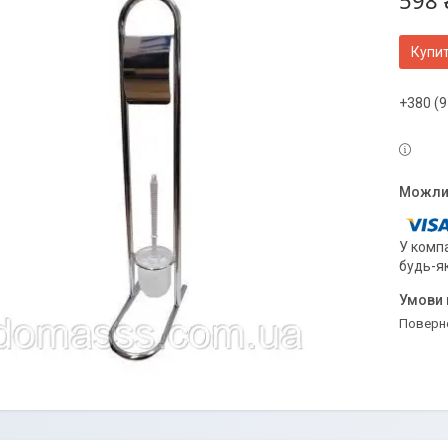
598 
Купи
+380 (9
У компа
будь-я
поверн