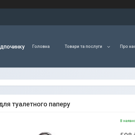
ідпочинку
Головна
Товари та послуги
Про на
 для туалетного паперу
В наявн