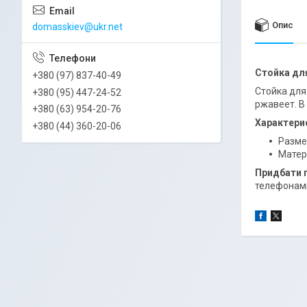
Опис
domasskiev@ukr.net
Стойка дл
+380 (97) 837-40-49
Стойка для
+380 (95) 447-24-52
ржавеет. В
+380 (63) 954-20-76
Характери
+380 (44) 360-20-06
Размер
Матері
Придбати п
телефонами