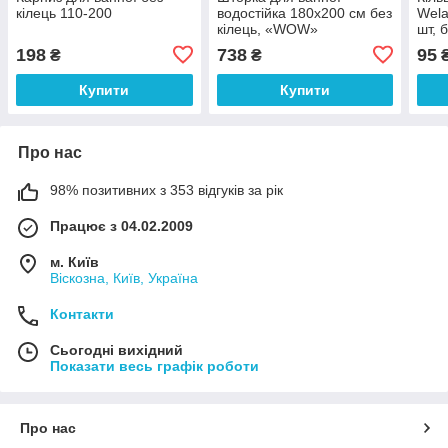
кілець 110-200
водостійка 180x200 см без
Wela
кілець, «WOW»
шт, 
198
738
95
₴
₴
Купити
Купити
Про нас
98% позитивних з 353 відгуків за рік
Працює з 04.02.2009
м. Київ
Віскозна, Київ, Україна
Контакти
Сьогодні вихідний
Показати весь графік роботи
Про нас