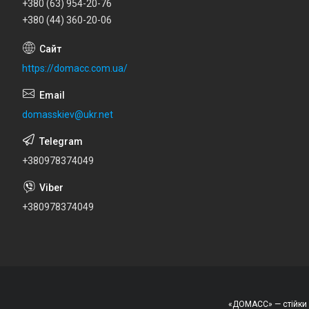
+380 (63) 954-20-76
+380 (44) 360-20-06
https://domacc.com.ua/
domasskiev@ukr.net
+380978374049
+380978374049