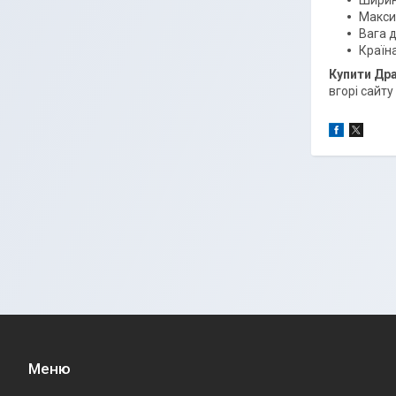
Ширин
Макси
Вага д
Країн
Купити Др
вгорі сайт
Меню