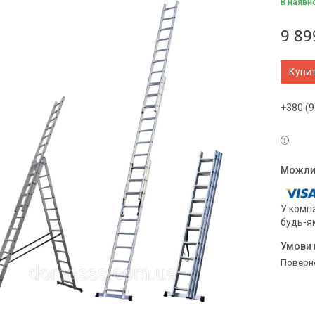
В наявн
9 89
Купи
+380 (9
У компа
будь-я
поверн