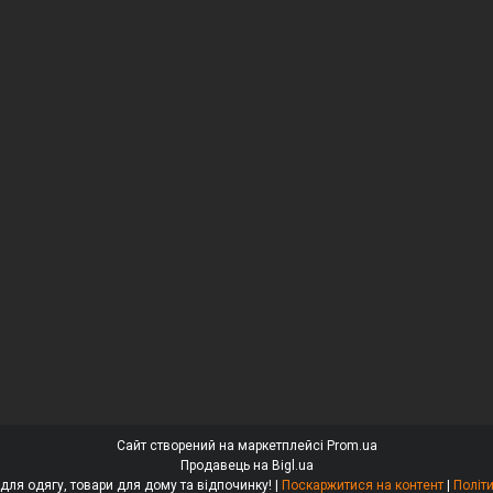
Сайт створений на маркетплейсі
Prom.ua
Продавець на Bigl.ua
«ДОМАСС» — стійки для одягу, товари для дому та відпочинку! |
Поскаржитися на контент
|
Політ