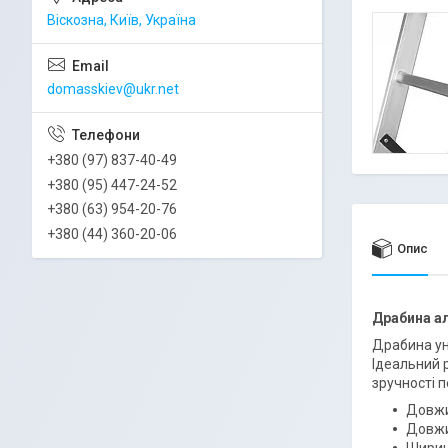
Віскозна, Київ, Україна
domasskiev@ukr.net
+380 (97) 837-40-49
+380 (95) 447-24-52
+380 (63) 954-20-76
+380 (44) 360-20-06
Опис
Драбина а
Драбина ун
Ідеальний р
зручності п
Довжи
Довжи