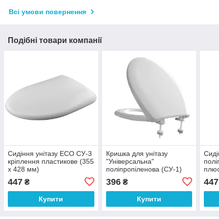
Всі умови повернення
Подібні товари компанії
Сидіння унітазу ECO СУ-3
Кришка для унітазу
Сиді
кріплення пластикове (355
"Універсальна"
полі
х 428 мм)
поліпропіленова (СУ-1)
плюс
(372х425мм)
447
396
447
₴
₴
Купити
Купити