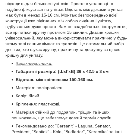
підходить для більшості унітазів. Просте в установці та
надійно фіксується на унітазі. Відстань між дірками в унітазі
має бути в межах 15-16 см. Монтаж безпосередньо всієї
конструкції вже підігнаних між собою сидіння і унітазу,
відбувається дуже просто. Вам не знадобляться інструменти,
все кріпиться вручну протягом 15 хвилин. Дизайн кришки
універсальний, яку можна використовувати практично у будь-
якому типі ванних кімнат та туалетів. Це оптимальний вибір
для тих, хто шукає зручну, практичну та доступну за ціною
кришку для унітазу.
Характеристики:
Габаритні розміри: (ШхГхВ) 36 х 42.5 х 3 см
Відстань між кріпленням 150-160 см.
Матеріал: поліпропілен.
Колір: білий.
Кріплення: пластикові.
Матеріал стійкий до подряпин, тріщин та інших
пошкоджень, що забезпечує довгий термін служби.
Рекомендовано до: "Cersanit" - Laguna, Senator,
President, "Sanitek" - Kolo, "Budfarfor", "Keramika" та інші.