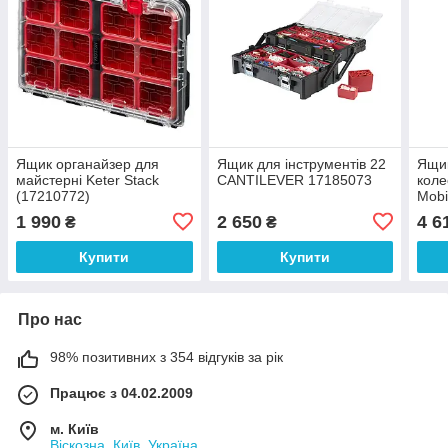
Ящик органайзер для
Ящик для інструментів 22
Ящик
майстерні Keter Stack
CANTILEVER 17185073
коле
(17210772)
Mobi
1 990
2 650
4 6
₴
₴
Купити
Купити
Про нас
98% позитивних з 354 відгуків за рік
Працює з 04.02.2009
м. Київ
Віскозна, Київ, Україна