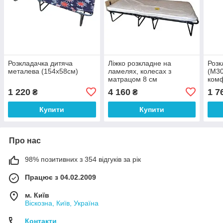
Розкладачка дитяча
Ліжко розкладне на
Розк
металева (154х58см)
ламелях, колесах з
(М30
матрацом 8 см
ком
Філадельфія автомат
дому
1 220
4 160
1 7
₴
₴
Купити
Купити
Про нас
98% позитивних з 354 відгуків за рік
Працює з 04.02.2009
м. Київ
Віскозна, Київ, Україна
Контакти