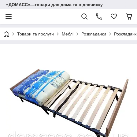
«ДОМАСС»—товари для дома та відпочинку
Товари та послуги
Меблі
Розкладачки
Розкладачк