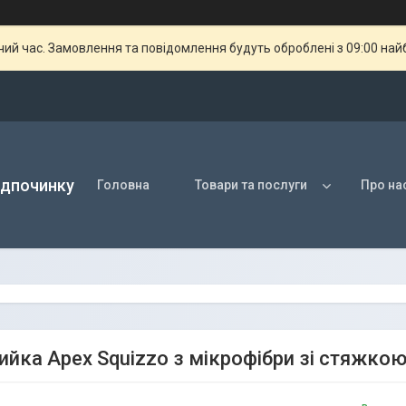
чий час. Замовлення та повідомлення будуть оброблені з 09:00 най
ідпочинку
Головна
Товари та послуги
Про на
ийка Apex Squizzo з мікрофібри зі стяжко