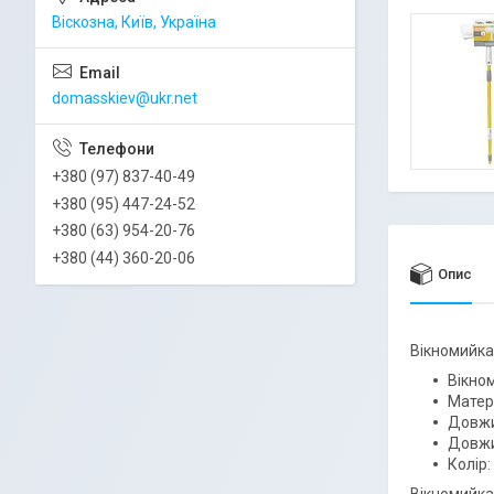
Віскозна, Київ, Україна
domasskiev@ukr.net
+380 (97) 837-40-49
+380 (95) 447-24-52
+380 (63) 954-20-76
+380 (44) 360-20-06
Опис
Вікномийка
Вікном
Матері
Довжин
Довжин
Колір: