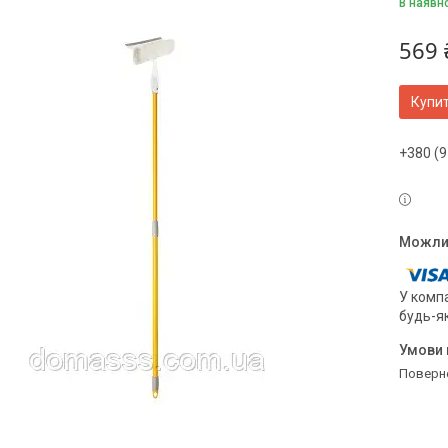
В наявн
569 
Купи
+380 (9
У компа
будь-я
поверн