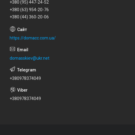
+380 (95) 447-24-52
+380 (63) 954-20-76
+380 (44) 360-20-06
https://domacc.com.ua/
domasskiev@ukr.net
+380978374049
+380978374049