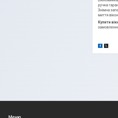
Вікномийка
ручка гара
Знімна запа
миття вікон
Купити ві
замовлення
Меню