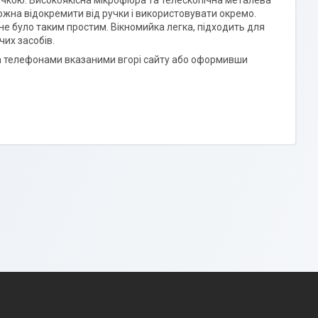
чкою. Високоякісна мікрофібра та телескопічна металева
ожна відокремити від ручки і використовувати окремо.
 не було таким простим. Вікномийка легка, підходить для
чих засобів.
 телефонами вказаними вгорі сайту або оформивши