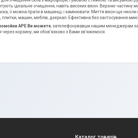
 для очищення скла з мікрофібри, гумовою стяжкою та висувною ру
нтують ідеальне очищення, навіть високих вікон. Верхню частину м
ска, її можна прати в машинці, і замінювати. Миття вікон ще ніколи
, плитки, машин, меблів, дзеркал. Ефективна без застосування мию
кномойки APE Ви
можете
, зателефонувавши нашим менеджерам за
 через корзину, ми обов'язково з Вами зв'яжемося.
Каталог товарів