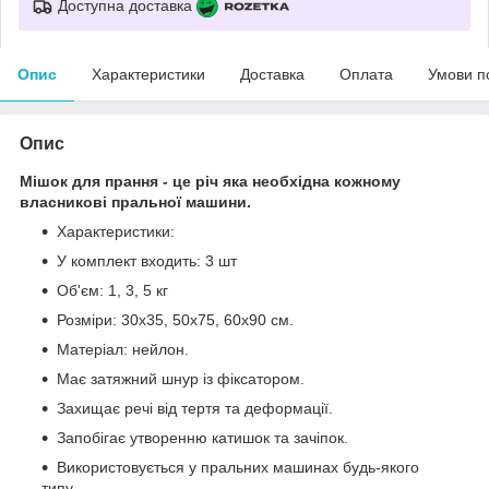
Доступна доставка
Опис
Характеристики
Доставка
Оплата
Умови п
Опис
Мішок для прання - це річ яка необхідна кожному
власникові пральної машини.
Характеристики:
У комплект входить: 3 шт
Об'єм: 1, 3, 5 кг
Розміри: 30х35, 50х75, 60х90 см.
Матеріал: нейлон.
Має затяжний шнур із фіксатором.
Захищає речі від тертя та деформації.
Запобігає утворенню катишок та зачіпок.
Використовується у пральних машинах будь-якого
типу.