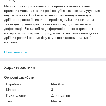
Мішок-сіточка призначений для прання в автоматичних
пральних машинах, в них речі не губляться і не заплутуються
під час прання. Особливо мішечок рекомендований для
дрібного прання білизни та виробів з делікатних тканин, а
також для прання трикотажних виробів, щоб уникнути їх
деформації. Він запобігає деформацію тонкого трикотажного
матеріалу, що зберігає форму, а також виключає попадання
дрібних речей і предметів у внутрішні частини пральної
машини.
Приховати
Характеристики
Основні атрибути
Виробник
Мій Дім
Кількість
3
Призначення
Для прання
Тип
Мішок