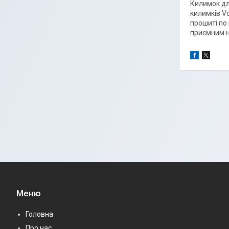
Килимок для
килимків Vo
прошиті по
приємним на
Меню
Головна
Про нас