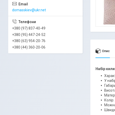
domasskiev@ukr.net
+380 (97) 837-40-49
+380 (95) 447-24-52
+380 (63) 954-20-76
+380 (44) 360-20-06
Опис
Набір кили
Харак
У набі
Габари
Висота
Матер
Колір:
Можна
Швидко