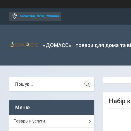
Віскозна, Київ, Україна
«ДОМАСС»—товари для дома та в
Набір 
Товары и услуги