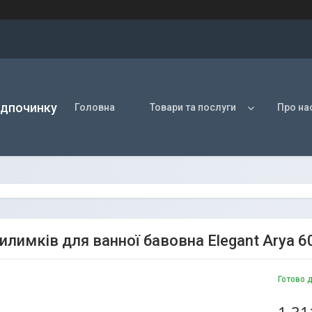
ідпочинку
Головна
Товари та послуги
Про на
килимків для ванної бавовна Elegant Arya 
Готово 