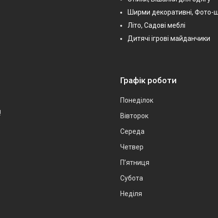
Ширми декоративні, Фото-
Літо, Садові меблі
Дитячі ігрові майданчики
Графік роботи
Понеділок
!
Вівторок
Середа
Четвер
Пʼятниця
Субота
Неділя