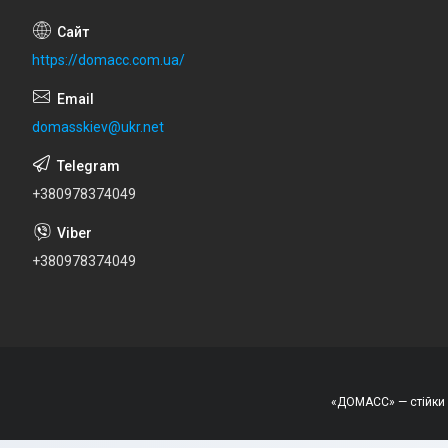
https://domacc.com.ua/
domasskiev@ukr.net
+380978374049
+380978374049