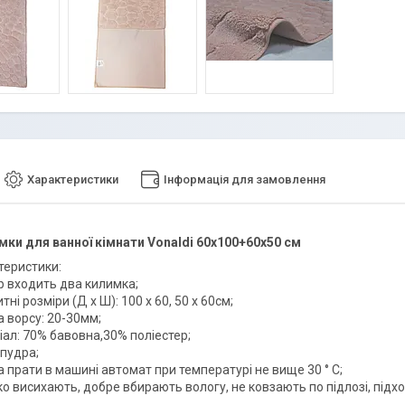
Характеристики
Інформація для замовлення
мки для ванної кімнати Vonaldi 60х100+60х50 см
теристики:
р входить два килимка;
тні розміри (Д х Ш): 100 х 60, 50 х 60см;
 ворсу: 20-30мм;
іал: 70% бавовна,30% поліестер;
 пудра;
 прати в машині автомат при температурі не вище 30 ° C;
 висихають, добре вбирають вологу, не ковзають по підлозі, підхо