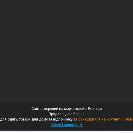
Сайт створений на маркетплейсі
Prom.ua
Продавець на Bigl.ua
«ДОМАСС» — стійки для одягу, товари для дому та відпочинку! |
Поскаржитися на контент
|
Політ
Select Language
▼