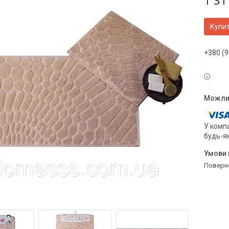
1 31
Купи
+380 (9
У компа
будь-я
поверн