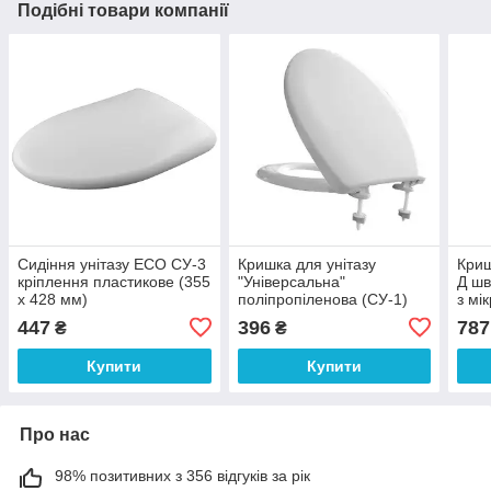
Подібні товари компанії
Сидіння унітазу ECO СУ-3
Кришка для унітазу
Криш
кріплення пластикове (355
"Універсальна"
Д шв
х 428 мм)
поліпропіленова (СУ-1)
з мі
(372х425мм)
(37
447
396
787
₴
₴
Купити
Купити
Про нас
98% позитивних з 356 відгуків за рік