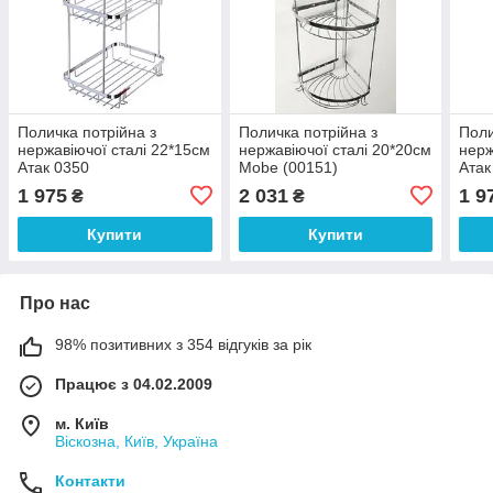
Поличка потрійна з
Поличка потрійна з
Поли
нержавіючої сталі 22*15см
нержавіючої сталі 20*20см
нерж
Атак 0350
Mobe (00151)
Атак
1 975
2 031
1 9
₴
₴
Купити
Купити
Про нас
98% позитивних з 354 відгуків за рік
Працює з 04.02.2009
м. Київ
Віскозна, Київ, Україна
Контакти