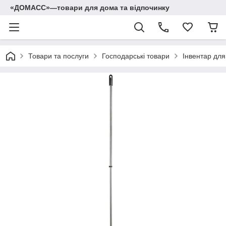
«ДОМАСС»—товари для дома та відпочинку
Товари та послуги
Господарські товари
Інвентар дл