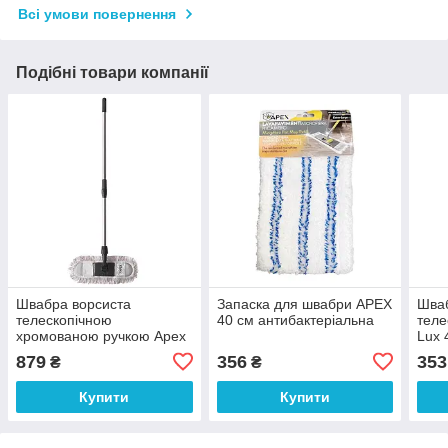
Всі умови повернення
Подібні товари компанії
Швабра ворсиста
Запаска для швабри APEX
Шваб
телескопічною
40 см антибактеріальна
теле
хромованою ручкою Apex
Lux 
40см (A10803)
879
356
353
₴
₴
Купити
Купити