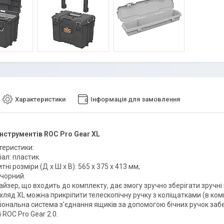
Характеристики
Інформація для замовлення
нструментів ROC Pro Gear XL
теристики:
ал: пластик.
тні розміри (Д х Ш х В): 565 x 375 x 413 мм;
 чорний.
йзер, що входить до комплекту, дає змогу зручно зберігати зручні
хляд XL можна прикріпити телескопічну ручку з коліщатками (в ком
ональна система з'єднання ящиків за допомогою бічних ручок забез
і ROC Pro Gear 2.0.