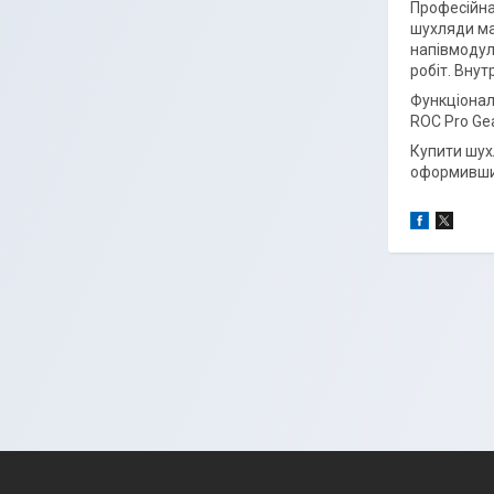
Професійна
шухляди ма
напівмодул
робіт. Внут
Функціональ
ROC Pro Gea
Купити шух
оформивши 