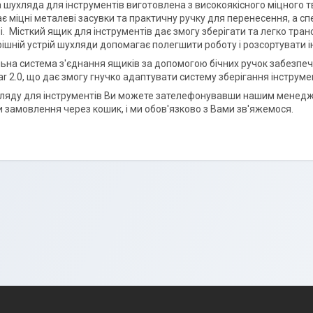
 шухляда для інструментів виготовлена з високоякісного міцного 
є міцні металеві засувки та практичну ручку для перенесення, а с
і. Місткий ящик для інструментів дає змогу зберігати та легко тра
рішній устрій шухляди допомагає полегшити роботу і розсортувати і
на система з'єднання ящиків за допомогою бічних ручок забезпечує 
r 2.0, що дає змогу гнучко адаптувати систему зберігання інструмен
ляду для інструментів Ви можете зателефонувавши нашим менедж
замовлення через кошик, і ми обов'язково з Вами зв'яжемося.