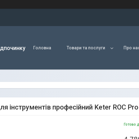
ідпочинку
Головна
Товари та послуги
Про на
ля інструментів професійний Keter ROC Pro
Готово 