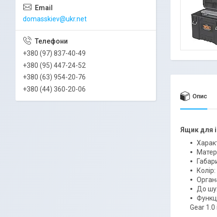
domasskiev@ukr.net
+380 (97) 837-40-49
+380 (95) 447-24-52
+380 (63) 954-20-76
+380 (44) 360-20-06
Опис
Ящик для і
Харак
Матері
Габари
Колір:
Органа
До шу
Функці
Gear 1.0 