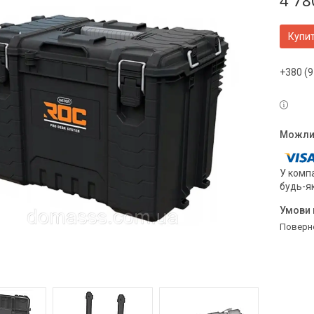
4 78
Купи
+380 (9
У компа
будь-я
поверн