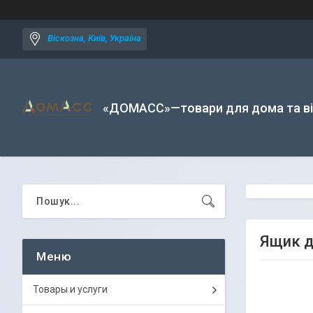
Віскозна, Київ, Україна
«ДОМАСС»—товари для дома та в
Ящик д
Товары и услуги