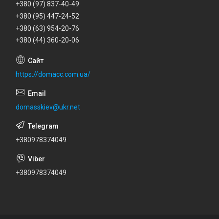
+380 (97) 837-40-49
+380 (95) 447-24-52
+380 (63) 954-20-76
+380 (44) 360-20-06
https://domacc.com.ua/
domasskiev@ukr.net
+380978374049
+380978374049