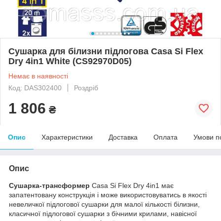
Сушарка для білизни підлогова Casa Si Flex
Dry 4in1 White (CS92970D05)
Немає в наявності
Код: DAS302400
Роздріб
1 806
₴
Опис
Характеристики
Доставка
Оплата
Умови п
Опис
Сушарка-трансформер
Casa Si Flex Dry 4in1 має
запатентовану конструкція і може використовуватись в якості
невеличкої підлогової сушарки для малої кількості білизни,
класичної підлогової сушарки з бічними крилами, навісної