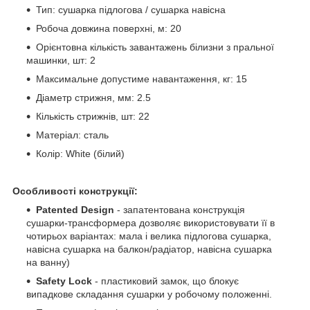
Тип: сушарка підлогова / сушарка навісна
Робоча довжина поверхні, м: 20
Орієнтовна кількість завантажень білизни з пральної
машинки, шт: 2
Максимальне допустиме навантаження, кг: 15
Діаметр стрижня, мм: 2.5
Кількість стрижнів, шт: 22
Матеріал: сталь
Колір: White (білий)
Особливості конструкції:
Patented Design
- запатентована конструкція
сушарки-трансформера дозволяє використовувати її в
чотирьох варіантах: мала і велика підлогова сушарка,
навісна сушарка на балкон/радіатор, навісна сушарка
на ванну)
Safety Lock
- пластиковий замок, що блокує
випадкове складання сушарки у робочому положенні.