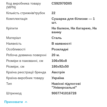
Код виробника товару
CS92970D05
(MPN)
Кількість стрижнів/трубок
22
Комплектація
Сушарка для білизни — 1
шт.
Кріпити
На балкон, На батарею, На
ванну
Матеріал
Сталь
Наявність
В наявності
Особливості
Розкладні
Робоча довжина поверхні
20 м.
Розміри в пакованні, см
106х56х8
Розміри, см
180х92х50
Країна реєстрації бренда
Австрія
Країна-виробник товару
Україна
Тип
Навісні підлогові
"Універсальні"
Штрихкод
9007741016728
Приховати