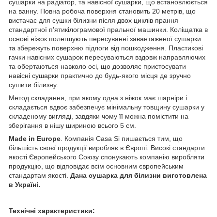
сушарки на радіатор, та навісної сушарки, що встановлюється
на ванну. Повна робоча поверхня становить 20 метрів, що
вистачає для сушки білизни після двох циклів прання
стандартної п'ятикілограмової пральної машинки. Коліщатка в
основі ніжок полегшують пересуванні завантаженої сушарки
та збережуть поверхню підлоги від пошкодження. Пластикові
гачки навісних сушарок пересуваються вздовж направляючих
та обертаються навколо осі, що дозволяє пристосувати
навісні сушарки практично до будь-якого місця де зручно
сушити білизну.
Метод складання, при якому одна з ніжок має шарніри і
складається вдвоє забезпечує мінімальну товщину сушарки у
складеному вигляді, завдяки чому її можна помістити на
зберігання в нішу шириною всього 5 см.
Made in Europe
. Компанія Casa Si пишається тим, що
більшість своєї продукції виробляє в Європі. Високі стандарти
якості Європейського Союзу спонукають компанію виробляти
продукцію, що відповідає всім основним європейським
стандартам якості.
Дана сушарка для білизни виготовлена
в Україні.
Технічні характеристики: