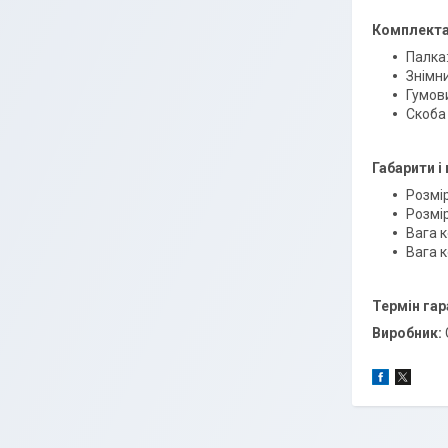
Комплекта
Палка:
Знімни
Гумови
Скоба 
Габарити і 
Розмі
Розмі
Вага к
Вага к
Термін гар
Виробник: