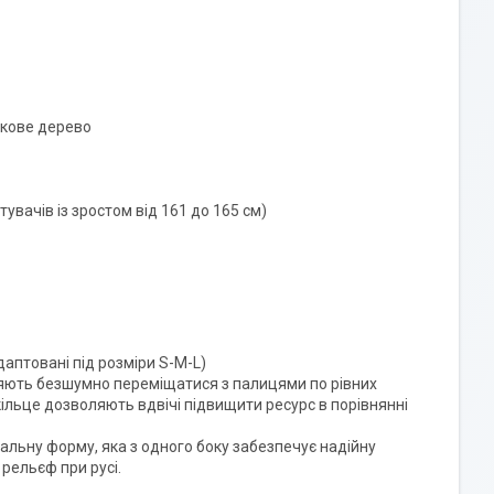
бкове дерево
увачів із зростом від 161 до 165 см)
даптовані під розміри S-M-L)
оляють безшумно переміщатися з палицями по рівних
льце дозволяють вдвічі підвищити ресурс в порівнянні
іальну форму, яка з одного боку забезпечує надійну
 рельєф при русі.