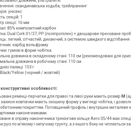
іксованої довжини, ультралегкі
ачення: скандинавська ходьба, трейлраннінг
рія: унісекс
сть секцій: 1
р секції: 16 мм
іал: 85% композитний карбон
ка: Dual Cork 01/37, PP (поліпропілен) + двошарове пресоване про
ць: легкий, сітчастий, дихаючий, з системою швидкого відстібання
ечник: карбід вольфраму
ки: гумові в формі чобітка
льна довжина в складеному стані: 110 см (рекомендовані для орист
мальна довжина в робочому стані: 110 см
днієї палиці: 153 г
 Black/Yellow (чорний / жовтий)
конструктивні особливості:
овані ремінці-перчатки для правої та лівої руки мають розмір
M
(а
і захисні ковпачки мають скошену форму у вигляді чобітка, і дозв
обетонним покриттям. Потовщений профіль і внутрішнє металеве кі
дартними наконечниками.
оване в оправу наконечника трекінгове кільце Aero 05/44 має спец
и русі по м'якому і сипучому грунту, а з іншого боку не чіпляється за