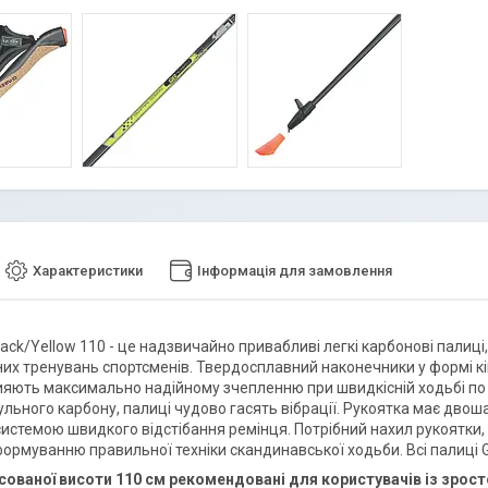
Характеристики
Інформація для замовлення
lack/Yellow 110 - це надзвичайно привабливі легкі карбонові палиц
их тренувань спортсменів. Твердосплавний наконечники у формі кі
яють максимально надійному зчепленню при швидкісній ходьбі по
льного карбону, палиці чудово гасять вібрації. Рукоятка має двош
истемою швидкого відстібання ремінця. Потрібний нахил рукоятки, 
ормуванню правильної техніки скандинавської ходьби. Всі палиці 
сованої висоти 110 см рекомендовані для користувачів із зрост