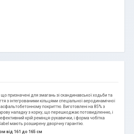
і, що призначені для змагань зі скандинавської ходьби та
гтя з інтегрованими кільцями спеціальної аеродинамічної
 асфальтобетонному покриттю. Виготовлені на 85% з
арову наладку з корку, що перешкоджає потовиділенню, і
ефективний крій ремінця-рукавички, і форма чобітка
Gabel мають розширену дворічну гарантію.
ом від 161 до 165 см