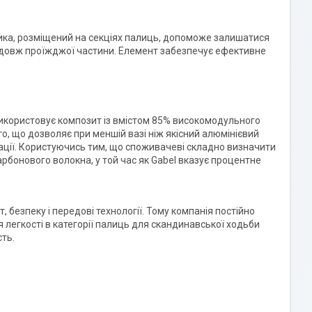
ника, розміщений на секціях палиць, допоможе залишатися
 вздовж проїжджої частини. Елемент забезпечує ефективне
икористовує композит із вмістом 85% високомодульного
о, що дозволяє при меншій вазі ніж якісний алюмінієвий
рації. Користуючись тим, що споживачеві складно визначити
рбонового волокна, у той час як Gabel вказує процентне
, безпеку і передові технології. Тому компанія постійно
я легкості в категорії палиць для скандинавської ходьби
сть.