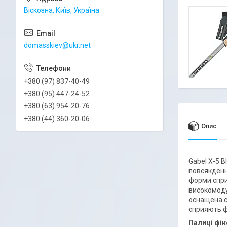
Віскозна, Київ, Україна
domasskiev@ukr.net
+380 (97) 837-40-49
+380 (95) 447-24-52
+380 (63) 954-20-76
+380 (44) 360-20-06
Опис
Gabel X-5 B
повсякденн
форми спри
високомоду
оснащена с
сприяють ф
Палиці фік