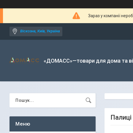
Зараз у компанії неро
Віскозна, Київ, Україна
«ДОМАСС»—товари для дома та в
Палиці