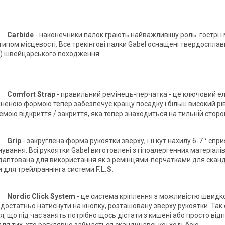
Carbide
- наконечники палок грають найважливішу роль: гострі і 
типом місцевості. Все трекінгові палки Gabel оснащені твердоспла
) швейцарського походження.
Comfort Strap
- правильний ремінець-перчатка - це ключовий ел
міненою формою тепер забезпечує кращу посадку і більш високий р
мою відкриття / закриття, яка тепер знаходиться на тильній сторон
Grip
- закруглена форма рукоятки зверху, і її кут нахилу 6-7 ° с
нування. Всі рукоятки Gabel виготовлені з гіпоалергенних матеріал
даптована для використання як з ремінцями-перчатками для скан
 для трейлраннінга системи
F.L.S.
Nordic Click System
- це система кріплення з можливістю швидко
 достатньо натиснути на кнопку, розташовану зверху рукоятки. Так 
, що під час занять потрібно щось дістати з кишені або просто відп