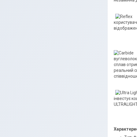
незамінна 
користувач
відображен
вуглеволок
сплав отри
реальний с
співвіднош
інвестує ко
ULTRALIGHT,
Характери