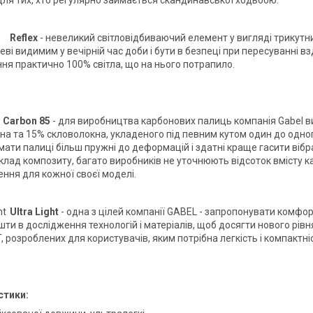
для тих, хто регулярно займається скандинавської ходьбою.
Reflex
- невеликий світловідбиваючий елемент у вигляді трикут
еві видимим у вечірній час доби і бути в безпеці при пересуванні
ня практично 100% світла, що на нього потрапило.
Carbon 85
- для виробництва карбонових палиць компанія Gabel в
на та 15% скловолокна, укладеного під певним кутом один до одног
мати палиці більш пружні до деформацій і здатні краще гасити віб
клад композиту, багато виробників не уточнюють відсоток вмісту ка
ення для кожної своєї моделі.
Ultra Light
- одна з цілей компанії GABEL - запропонувати комфорт
шти в дослідження технологій і матеріалів, щоб досягти нового рівн
 розроблених для користувачів, яким потрібна легкість і компактні
стики: