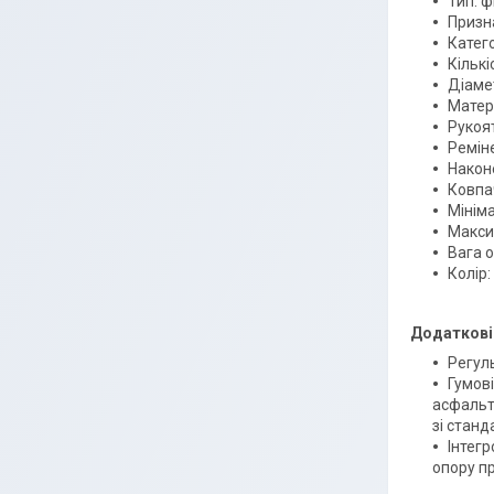
Тип: ф
Призн
Катего
Кількі
Діамет
Матер
Рукоят
Реміне
Након
Ковпач
Мініма
Макси
Вага о
Колір:
Додаткові 
Регуль
Гумов
асфальт
зі стан
Інтегр
опору пр