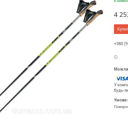
В наявн
4 25
Купи
+380 (9
У компа
будь-я
поверн