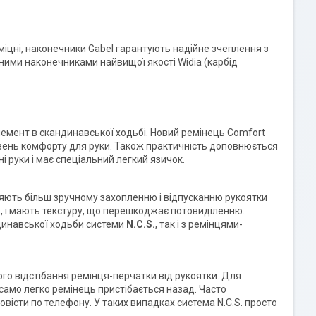
міцні, наконечники Gabel гарантують надійне зчеплення з
вними наконечниками найвищої якості Widia (карбід
емент в скандинавської ходьбі. Новий ремінець Comfort
івень комфорту для руки. Також практичність доповнюється
і руки і має спеціальний легкий язичок.
прияють більш зручному захопленню і відпусканню рукоятки
ів, і мають текстуру, що перешкоджає потовиділенню.
динавської ходьби системи
N.C.S.
, так і з ремінцями-
го відстібання ремінця-перчатки від рукоятки. Для
само легко ремінець пристібається назад. Часто
овісти по телефону. У таких випадках система N.C.S. просто