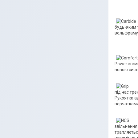
будь-яким 
вольфраму
Power зі з
новою систе
під час тре
Рукоятка а
перчатками
звільнення
трапляється