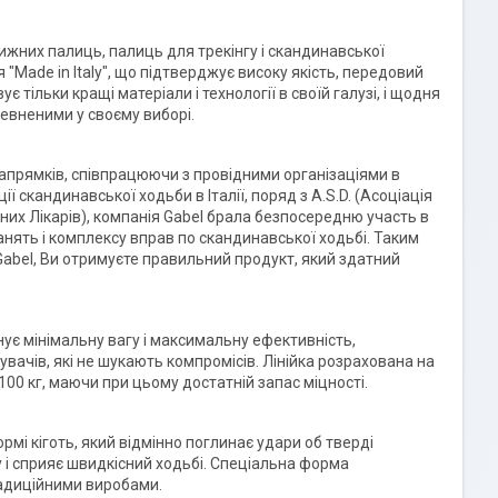
ижних палиць, палиць для трекінгу і скандинавської
 "Made in Italy", що підтверджує високу якість, передовий
 тільки кращі матеріали і технології в своїй галузі, і щодня
певненими у своєму виборі.
напрямків, співпрацюючи з провідними організаціями в
ії скандинавської ходьби в Італії, поряд з A.S.D. (Асоціація
йних Лікарів), компанія Gabel брала безпосередню участь в
анять і комплексу вправ по скандинавської ходьбі. Таким
abel, Ви отримуєте правильний продукт, який здатний
нує мінімальну вагу і максимальну ефективність,
увачів, які не шукають компромісів. Лінійка розрахована на
100 кг, маючи при цьому достатній запас міцності.
рмі кіготь, який відмінно поглинає удари об тверді
у і сприяє швидкісний ходьбі. Спеціальна форма
радиційними виробами.