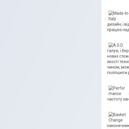
дизайн, і в
працює над 
галузі, і б
нових стежо
якості тех
чином, мож
поліпшити 
частоту зан
наконечник