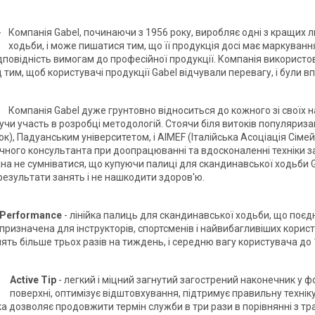
Компанія Gabel, починаючи з 1956 року, виробляє одні з кращих л
ходьби, і може пишатися тим, що її продукція досі має маркування
ідповідність вимогам до професійної продукції. Компанія використовує
тим, щоб користувачі продукції Gabel відчували перевагу, і були в
Компанія Gabel дуже грунтовно відноситься до кожного зі своїх 
еручи участь в розробці методологій. Стоячи біля витоків популяризац
к), Падуанським університетом, і AIMEF (Італійська Асоціація Сіме
нічного консультанта при доопрацюванні та вдосконаленні техніки з
на не сумніватися, що купуючи палиці для скандинавської ходьби G
результати занять і не нашкодити здоров'ю.
Performance
- лінійка палиць для скандинавської ходьби, що поєд
призначена для інструкторів, спортсменів і найвибагливіших корист
ять більше трьох разів на тиждень, і середню вагу користувача до 
Active Tip
- легкий і міцний загнутий загострений наконечник у фо
поверхні, оптимізує відштовхування, підтримує правильну технік
а дозволяє продовжити термін служби в три рази в порівнянні з т