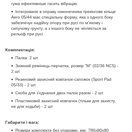
гума ефективніше гасить вібрацію.
Інтегроване в оправу наконечника трекінгове кільце
Aero 05/44 має спеціальну форму, яка з одного боку
забезпечує надійну опору при русі по м'якому і
сипучому грунту, а з іншого боку не чіпляється за
рельєф при русі.
Комплектація:
Палка: 2 шт.
Знімний ремінець-перчатка, розмір "M" (02/36 NCS) -
2 шт.
Резиновий захисний ковпачок-сапожок (Sport Pad
05/33) - 2 шт.
Скоба для з'єднання двох палок разом - 2 шт.
Пластиковий захисний ковпачок (тільки для захисту,
не для ходьби) - 2 шт.
Габарити і вага:
Розміри комплекта без упаковки, мм: 780х80х80