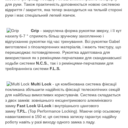
для руки. Також практичність доповнюється новою системою
відкриття / закриття, яка тепер знаходиться на тильній стороні
руки і має спеціальний легкий язичок.
Grip
- закруглена форма рукоятки зверху, і її кут
нахилу 6-7 ° сприяють більш зручному захопленню і
відпусканню рукоятки під час тренування. Всі рукоятки Gabel
виготовлені з гіпоалергенних матеріалів, і мають текстуру, що
перешкоджає потовиділенню. Рукоятка адаптована для
використання як з ремінцями-перчатками для скандинавської
ходьби системи
N.C.S.
, так і з ремінцями-перчатками для
трейлраннінга системи
F.L.S.
Multi Lock
- ця комбінована система фіксації
покликана збільшити надійність фіксації телескопічних секцій
для найбільш вимогливих користувачів. Система складається
з двох замків: зовнішнього ексцентрикового алюмінієвого
замку
Fast Lock U-Lock
і внутрішнього цангового
замку
T.P.L.
(Top Performance Locking). Маючи опір осьовому
навантаженні в 150 кг, ця система затиску гарантує надійну
роботу навіть у разі виходу одного замка з ладу.