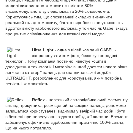
моделі використано композит із вмістом 80%
високомодульного вуглеволокна та 20% скловолокна.
Користуючись тим, що споживачеві складно визначити
реальний склад композиту, багато виробників не уточнюють
відсоток вмісту карбонового волокна, у той час як Gabel вказує
процентне співвідношення для кожної своєї моделі.
Ultra Light
- одна з цілей компанії GABEL -
запропонувати комфорт, безпеку і передові
технології. Тому компанія постійно інвестує кошти в
дослідження технологій і матеріалів, щоб досягти нового рівня
легкості в категорії палиць для скандинавської ходьби
ULTRALIGHT, розроблених для користувачів, яким потрібна
легкість і компактність.
Reflex
- невеликий світловідбиваючий елемент у
вигляді трикутника, розміщений на секціях палиць, допоможе
залишатися користувачеві видимим у вечірній час доби і бути
в безпеці при пересуванні вздовж проїжджої частини. Елемент
забезпечує ефективне відображення практично 100% світла,
що на нього потрапило.