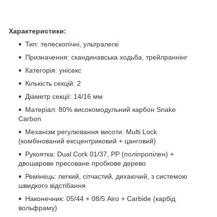
Характеристики:
Тип: телескопічні, ультралегкі
Призначення: скандинавська ходьба, трейлраннінг
Категорія: унісекс
Кількість секцій: 2
Діаметр секції: 14/16 мм
Матеріал: 80% високомодульний карбон Snake
Carbon
Механізм регулювання висоти: Multi Lock
(комбінований ексцентриковий + цанговий)
Рукоятка: Dual Cork 01/37, PP (поліпропілен) +
двошарове пресоване пробкове дерево
Ремінець: легкий, сітчастий, дихаючий, з системою
швидкого відстібання
Наконечник: 05/44 + 08/5 Airo + Carbide (карбід
вольфраму)