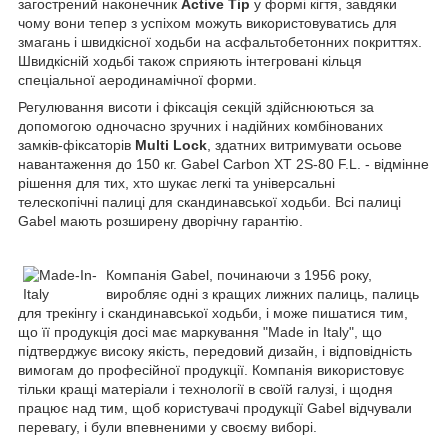
загострений наконечник
Active Tip
у формі кігтя, завдяки
чому вони тепер з успіхом можуть використовуватись для
змагань і швидкісної ходьби на асфальтобетонних покриттях.
Швидкісній ходьбі також сприяють інтегровані кільця
спеціальної аеродинамічної форми.
Регулювання висоти і фіксація секцій здійснюються за
допомогою одночасно зручних і надійних комбінованих
замків-фіксаторів
Multi Lock
, здатних витримувати осьове
навантаження до 150 кг. Gabel Carbon XT 2S-80 F.L. - відмінне
рішення для тих, хто шукає легкі та універсальні
телескопічні палиці для скандинавської ходьби. Всі палиці
Gabel мають розширену дворічну гарантію.
Компанія Gabel, починаючи з 1956 року,
виробляє одні з кращих лижних палиць, палиць
для трекінгу і скандинавської ходьби, і може пишатися тим,
що її продукція досі має маркування "Made in Italy", що
підтверджує високу якість, передовий дизайн, і відповідність
вимогам до професійної продукції. Компанія використовує
тільки кращі матеріали і технології в своїй галузі, і щодня
працює над тим, щоб користувачі продукції Gabel відчували
перевагу, і були впевненими у своєму виборі.