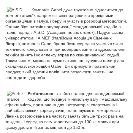
Компанія Gabel дуже грунтовно відноситься до
кожного зі своїх напрямків, співпрацюючи з провідними
організаціями в галузі, і беручи участь в розробці методологій.
Стоячи біля витоків популяризації скандинавської ходьби в
Італії, поряд з A.S.D. (Асоціація нових стежок), Падуанським
університетом, і AIMEF (Італійська Асоціація Сімейних
Лікарів), компанія Gabel брала безпосередню участь в якості
технічного консультанта при доопрацюванні та вдосконаленні
техніки занять і комплексу вправ по скандинавської ходьбі.
Таким чином, можна не сумніватися, що купуючи палиці для
скандинавської ходьби Gabel, Ви отримуєте правильний
продукт, який здатний поліпшити результати занять і не
нашкодити здоров'ю.
Performance
- лінійка палиць для скандинавської
ходьби, що поєднує мінімальну вагу і максимальну
ефективність, призначена для інструкторів, спортсменів і
найвибагливіших користувачів, які не шукають компромісів.
Лінійка розрахована на частоту занять більше трьох разів на
тиждень, і середню вагу користувача до 100 кг, маючи при
цьому достатній запас міцності до 150 кг.