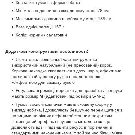
Ковпачки: гумові в формі чобітка
Мінімальна довжина в складеному стані: 78 см
Максимальна довжина в робочому стані: 135 см
Вага однієї палиці: 167 г
Колір: чорний / салатовий
Додаткові конструктивні особливості:
Як матеріал зовнішньої частини рукоятки
використаний натуральний (не пресований) корок.
Коркова накладка складається з двох шарів, ефективно
поглинає зайву вологу рук, є гіпоалергенною і
комфортною для захвату рукою
Регульовані ремінці-перчатки для правої та лівої руки
мають розмір
M
(адаптовані під розміри S-M-L)
Гумові захисні ковпачки мають скошену форму у
вигляді чобітка, і дозволяють безшумно переміщатися з
палицями по рівних асфальтобетонним покриттям.
Потовщений профіль і внутрішнє металеве кільце
дозволяють вдвічі підвищити ресурс в порівнянні зі
стандартними наконечниками. У той же час більш м'яка