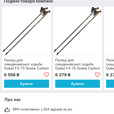
Подібні товари компанії
Палиці для
Палиці для
Пали
скандинавської ходьби
скандинавської ходьби
скан
Gabel FX-75 Snake Carbon
Gabel FX-75 Snake Carbon
Gabe
105 Dual Spike
120 Dual Spike
130 
6 558
6 279
6 2
₴
₴
(7009351011050)
(7009351011200)
(700
Купити
Купити
Про нас
98% позитивних з 354 відгуків за рік