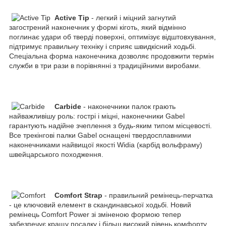
Active Tip
- легкий і міцний загнутий
загострений наконечник у формі кіготь, який відмінно
поглинає удари об тверді поверхні, оптимізує відштовхування,
підтримує правильну техніку і сприяє швидкісний ходьбі.
Спеціальна форма наконечника дозволяє продовжити термін
служби в три рази в порівнянні з традиційними виробами.
Carbide
- наконечники палок грають
найважливішу роль: гострі і міцні, наконечники Gabel
гарантують надійне зчеплення з будь-яким типом місцевості.
Все трекінгові палки Gabel оснащені твердосплавними
наконечниками найвищої якості Widia (карбід вольфраму)
швейцарського походження.
Comfort Strap
- правильний ремінець-перчатка
- це ключовий елемент в скандинавської ходьбі. Новий
ремінець Comfort Power зі зміненою формою тепер
забезпечує кращу посадку і більш високий рівень комфорту