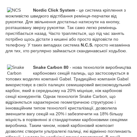
Nordic Click System
- це система кріплення з
можливістю швидкого відстібання ремінця-перчатки від
рукоятки. Для звільнення достатньо натиснути на кнопку,
розташовану зверху рукоятки. Так само легко ремінець
пристібається назад. Часто трапляється, що під час занять
потрібно щось дістати з кишені або просто відповісти по
телефону. У таких випадках система
N.C.S.
просто незамінна
для тих, хто регулярно займається скандинавської ходьбою.
Snake Carbon 80
- нова технологія виробництва
карбонових секцій палиць, що застосовується в
топових моделях компанії Gabel. Традиційно компанія Gabel
використовує в своїх палицях семишаровий високомодульний
карбон, який в середньому на 20% міцніше, ніж карбонові
секції конкурентів. Однак технологія Snake Carbon, що
відрізняється характерною геометричною структурою і
інноваційним типом технології кристалізації, дозволила
зменшити вагу секцій на 20% і забезпечити на 18% більшу
міцність в порівнянні зі стандартними карбоновими секціями
виробника. Таким чином, новий карбоновий композит
дозволяє створити ультралегкі палиці, які відмінно поглинають
вібрації, і надати їм необхідні пружні властивості. В даній