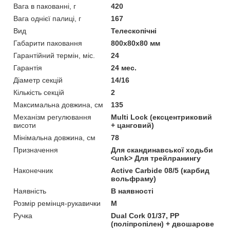
Вага в пакованні, г
420
Вага однієї палиці, г
167
Вид
Телескопічні
Габарити паковання
800х80х80 мм
Гарантійний термін, міс.
24
Гарантія
24 мес.
Діаметр секцій
14/16
Кількість секцій
2
Максимальна довжина, см
135
Механізм регулювання
Multi Lock (ексцентриковий
висоти
+ цанговий)
Мінімальна довжина, см
78
Призначення
Для скандинавської ходьби
<unk> Для трейлранингу
Наконечник
Active Carbide 08/5 (карбид
вольфраму)
Наявність
В наявності
Розмір ремінця-рукавички
M
Ручка
Dual Cork 01/37, PP
(поліпропілен) + двошарове