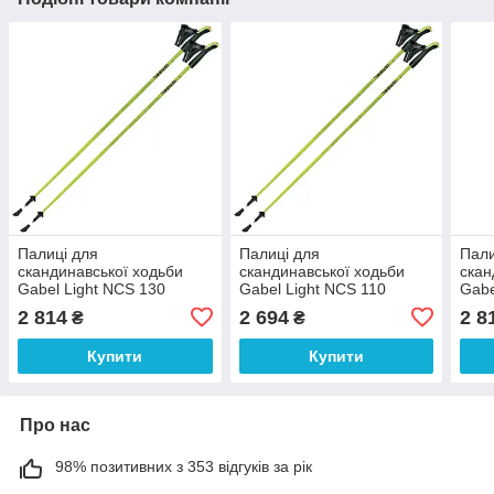
Палиці для
Палиці для
Пали
скандинавської ходьби
скандинавської ходьби
скан
Gabel Light NCS 130
Gabel Light NCS 110
Gabe
(7009341361300)
(7009341361100)
(700
2 814
2 694
2 8
₴
₴
Купити
Купити
Про нас
98% позитивних з 353 відгуків за рік