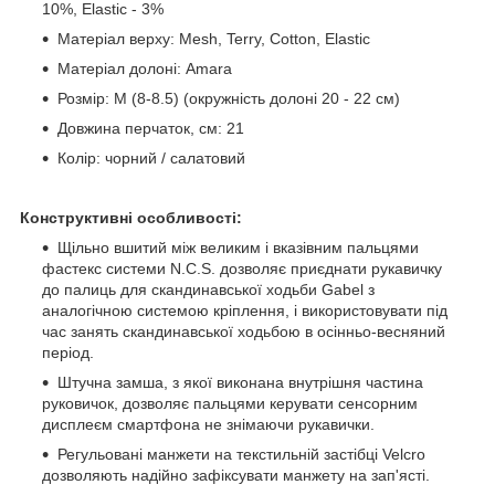
10%, Elastic - 3%
Матеріал верху: Mesh, Terry, Cotton, Elastic
Матеріал долоні: Amara
Розмір: M (8-8.5) (окружність долоні 20 - 22 см)
Довжина перчаток, см: 21
Колір: чорний / салатовий
Конструктивні особливості:
Щільно вшитий між великим і вказівним пальцями
фастекс системи N.C.S. дозволяє приєднати рукавичку
до палиць для скандинавської ходьби Gabel з
аналогічною системою кріплення, і використовувати під
час занять скандинавської ходьбою в осінньо-весняний
період.
Штучна замша, з якої виконана внутрішня частина
руковичок, дозволяє пальцями керувати сенсорним
дисплеєм смартфона не знімаючи рукавички.
Регульовані манжети на текстильній застібці Velcro
дозволяють надійно зафіксувати манжету на зап'ясті.