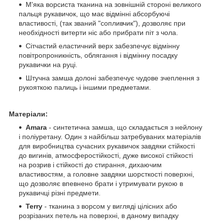
М'яка ворсиста тканина на зовнішній стороні великого
пальця рукавичок, що має відмінні абсорбуючі
властивості, (так званий "сопливчик"), дозволяє при
необхідності витерти ніс або прибрати піт з чола.
Сітчастий еластичний верх забезпечує відмінну
повітропроникність, облягання і відмінну посадку
рукавички на руці.
Штучна замша долоні забезпечує чудове зчеплення з
рукояткою палиць і іншими предметами.
Матеріали:
Amara
- синтетична замша, що складається з нейлону
і поліуретану. Один з найбільш затребуваних матеріалів
для виробництва сучасних рукавичок завдяки стійкості
до вигинів, атмосферостійкості, дуже високої стійкості
на розрив і стійкості до стирання, дихаючим
властивостям, а головне завдяки шорсткості поверхні,
що дозволяє впевнено брати і утримувати рукою в
рукавичці різні предмети.
Terry
- тканина з ворсом у вигляді цілісних або
розрізаних петель на поверхні, в даному випадку