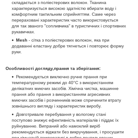
складається з поліестерових волокон. Тканина
характеризується високою здатністю вбирати воду і
комфортним тактильним сприйняттям. Саме через
перераховані характеристик часто використовується
для так званого "сопливчика" в туристичних і спортивних
рукавичках.
Mesh
- сітка з поліестерових волокон, яка при
додаванні еластану добре тягнеться і повторює форму
руки.
Особливості догляду,прання та зберігання:
Рекомендується виключно ручне прання при
температурному режимі до 40°C з використанням
делікатних миючих засобів. Хімічна чистка, машинне
прання або прання з використанням агресивних
миючих засобів і розчинників може спричинити втрату
зовнішнього вигляду і характеристик виробу.
Довготривале перебування у вологому стані
поступово знижує ефективність матеріалів і піддає їх
руйнуванню. Випраний або намоклий виріб
рекомендується віджати без викручування, і просушити
при кімнатній температурі в добре вентильованих