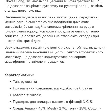
Gloves Long, які мають спеціальний вшитий фастекс N.C.S.,
що дозволяє закріпити рукавичку на рукоятці палиць замість
стандартного темляка.
Оновлена модель має численні покращення, серед яких
менша вага, більш ефективне поєднання дихаючих
матеріалів, більш надійна система кріплення на руці, а
головні зміни торкнулись крою і посадки рукавичок. Тепер
вони краще облягають долоні і не створюють складок при
розкритті/закритті долоні.
Верх рукавичок з відмінною вентиляцією, в той час, як долоня
і великий палець виконані з міцного і цупкого вітрозахисного
матеріалу, що дозволяє користуватися сенсорним
смартфоном не знімаючи рукавичок.
Характеристики:
Тип: рукавички
Призначення: сандинавська ходьба, трейлранінг
Категорія: унісекс
Підходять для палиць з системою фіксації N.C.S.
Склад: Amara - 45%, Mesh - 27%, Terry - 15%, Cotton -