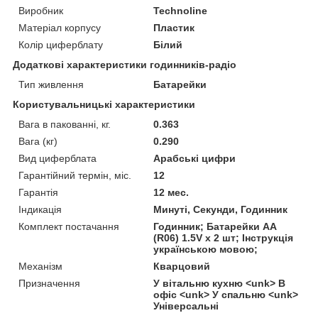
Виробник
Technoline
Матеріал корпусу
Пластик
Колір циферблату
Білий
Додаткові характеристики годинників-радіо
Тип живлення
Батарейки
Користувальницькі характеристики
Вага в пакованні, кг.
0.363
Вага (кг)
0.290
Вид циферблата
Арабські цифри
Гарантійний термін, міс.
12
Гарантія
12 мес.
Індикація
Минуті, Секунди, Годинник
Комплект постачання
Годинник; Батарейки AA
(R06) 1.5V х 2 шт; Інструкція
українською мовою;
Механізм
Кварцовий
Призначення
У вітальню кухню <unk> В
офіс <unk> У спальню <unk>
Універсальні