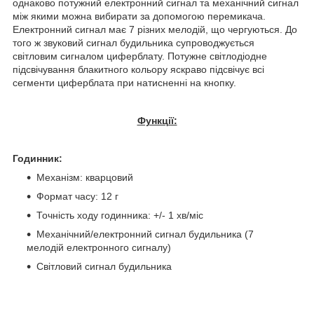
однаково потужний електронний сигнал та механічний сигнал
між якими можна вибирати за допомогою перемикача.
Електронний сигнал має 7 різних мелодій, що чергуються. До
того ж звуковий сигнал будильника супроводжується
світловим сигналом циферблату. Потужне світлодіодне
підсвічування блакитного кольору яскраво підсвічує всі
сегменти циферблата при натисненні на кнопку.
Функції:
Годинник:
Механізм: кварцовий
Формат часу: 12 г
Точність ходу годинника: +/- 1 хв/міс
Механічний/електронний сигнал будильника (7
мелодій електронного сигналу)
Світловий сигнал будильника