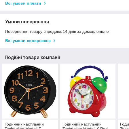
Всі умови оплати
Умови повернення
Повернення товару впродовж 14 днів за домовленістю
Всі умови повернення
Подібні товари компанії
Годинник настільний
Годинник настільний
Годи
Technoline Modell F
Technoline Modell K Red
Tech