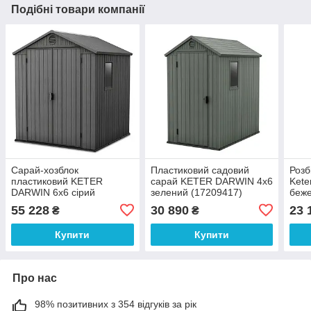
Подібні товари компанії
Сарай-хозблок
Пластиковий садовий
Розб
пластиковий KETER
сарай KETER DARWIN 4х6
Kete
DARWIN 6х6 сірий
зелений (17209417)
беже
(17210353)
55 228
30 890
23 
₴
₴
Купити
Купити
Про нас
98% позитивних з 354 відгуків за рік