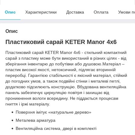
Опис
Характеристики
Доставка
Оплата
Умови п
Опис
Пластиковий сарай KETER Manor 4х6
Пластиковий сарай KETER Manor 4х6 - стильний компактний
сарай з пластику може бути використаний в різних цілях - від
зберігання інвентарю до побутівки або душовою.Матеріал –
пластик високої якості, нетоксичний, підлягає вторинній
переробці. Гарантією стабільності є якісний матеріал, стійкий
до погодних умов, а також подвійні стінки і металеві петлі,
додатково підсилюють конструкцію. Вбудована вентиляційна
панель забезпечує циркуляцію повітря і захищає від
проникнення вологи всередину. Не піддається процесам
гниття і іржі матеріалу.
Поверхня імітує «натуральне дерево»
Металева арматура
Вентиляційна система, двері в комплекті