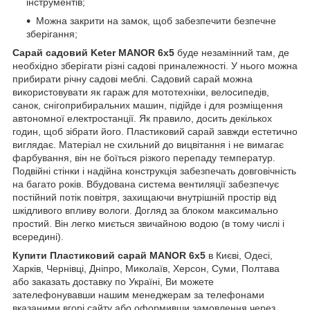
інструментів;
Можна закрити на замок, щоб забезпечити безпечне
зберігання;
Сарай садовий Keter MANOR 6x5
буде незамінний там, де
необхідно зберігати різні садові приналежності. У нього можна
прибирати річну садові меблі. Садовий сарай можна
використовувати як гараж для мототехніки, велосипедів,
санок, снігоприбиральних машин, підійде і для розміщення
автономної електростанції. Як правило, досить декількох
годин, щоб зібрати його. Пластиковий сарай завжди естетично
виглядає. Матеріал не схильний до вицвітання і не вимагає
фарбування, він не боїться різкого перепаду температур.
Подвійні стінки і надійна конструкція забезпечать довговічність
на багато років. Вбудована система вентиляції забезпечує
постійний потік повітря, захищаючи внутрішній простір від
шкідливого впливу вологи. Догляд за блоком максимально
простий. Він легко миється звичайною водою (в тому числі і
всередині).
Купити
Пластиковий сарай MANOR 6x5
в Києві, Одесі,
Харків, Чернівці, Дніпро, Миколаїв, Херсон, Суми, Полтава
або заказать доставку по Україні, Ви можете
зателефонувавши нашим менеджерам за телефонами
вказаними вгорі сайту або оформивши замовлення через