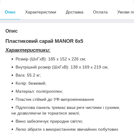
Опис
Характеристики
Доставка
Оплата
Умови п
Опис
Пластиковий сарай MANOR 6x5
Характеристики:
Розмір (ШхГхВ): 185 х 152 x 226 см;
Внутрішній розмір (ШхГхВ): 138 х 169 х 219 см;
Вага: 55.2 кг;
Колір: бежевий;
Матеріал: поліпропілен;
Пластик стійкий до УФ-випромінювання
Підлогова панель тримає ваші речі чистими і сухими,
не дозволяючи їм торкатися землі;
Вікно забезпечує природне світло;
Легко зібрати з використанням звичайних побутових