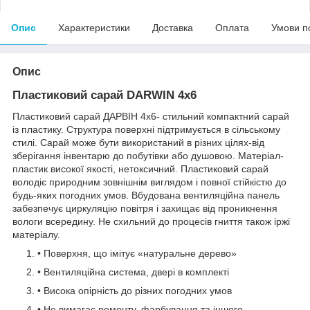
Опис
Характеристики
Доставка
Оплата
Умови п
Опис
Пластиковий сарай DARWIN 4х6
Пластиковий сарай ДАРВІН 4х6- стильний компактний сарай
із пластику. Структура поверхні підтримується в сільському
стилі. Сарай може бути використаний в різних цілях-від
зберігання інвентарю до побутівки або душовою. Матеріал-
пластик високої якості, нетоксичний. Пластиковий сарай
володіє природним зовнішнім виглядом і повної стійкістю до
будь-яких погодних умов. Вбудована вентиляційна панель
забезпечує циркуляцію повітря і захищає від проникнення
вологи всередину. Не схильний до процесів гниття також іржі
матеріалу.
• Поверхня, що імітує «натуральне дерево»
• Вентиляційна система, двері в комплекті
• Висока опірність до різних погодних умов
• Не вимагає ремонту, фарбування та іншого