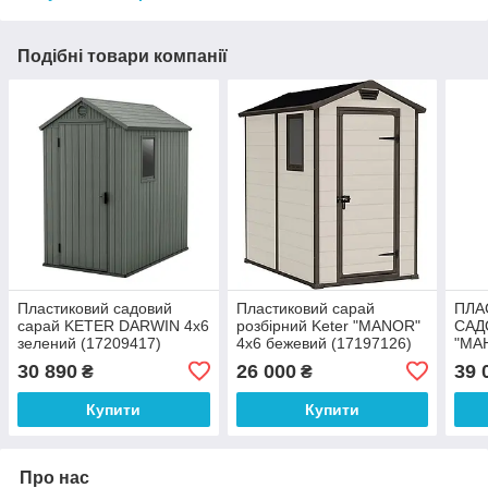
Подібні товари компанії
Пластиковий садовий
Пластиковий сарай
ПЛА
сарай KETER DARWIN 4х6
розбірний Keter "MANOR"
САД
зелений (17209417)
4х6 бежевий (17197126)
"МА
(171
30 890
26 000
39 
₴
₴
Купити
Купити
Про нас