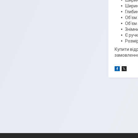
Ширина
Ширина
Глибин
Об'єм:
Об'єм 
Знімни
Є ручк
Розмір
Купити від
замовлення