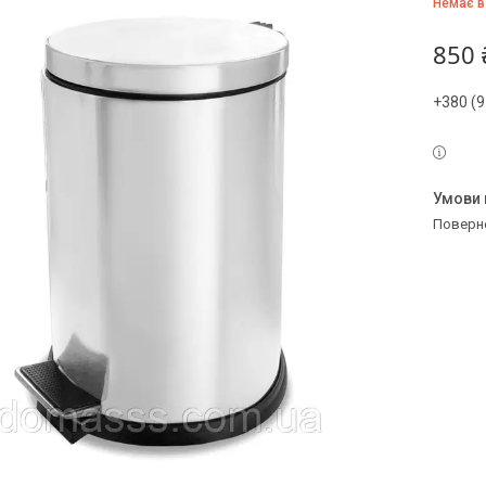
Немає в
850 
+380 (9
поверн