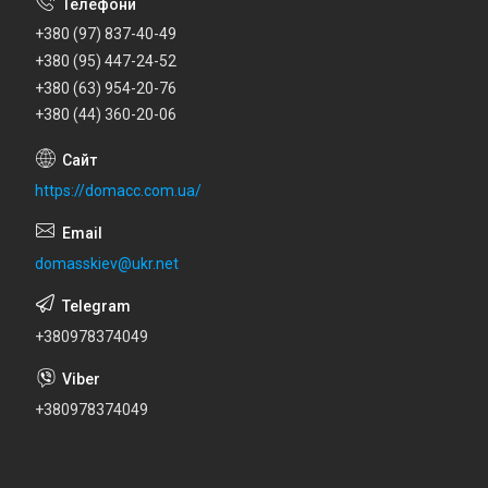
+380 (97) 837-40-49
+380 (95) 447-24-52
+380 (63) 954-20-76
+380 (44) 360-20-06
https://domacc.com.ua/
domasskiev@ukr.net
+380978374049
+380978374049