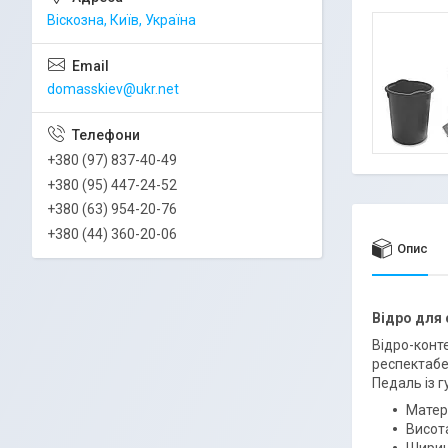
Віскозна, Київ, Україна
domasskiev@ukr.net
+380 (97) 837-40-49
+380 (95) 447-24-52
+380 (63) 954-20-76
+380 (44) 360-20-06
Опис
Відро для 
Відро-конте
респектабе
Педаль із 
Матері
Висота