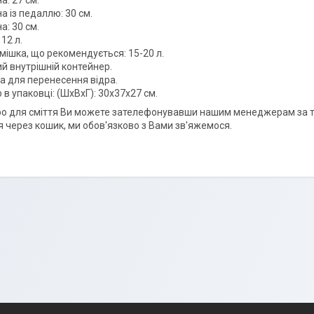
: 27 см.
 із педаллю: 30 см.
а: 30 см.
 12 л.
мішка, що рекомендується: 15-20 л.
й внутрішній контейнер.
а для перенесення відра.
 в упаковці: (ШхВхГ): 30х37х27 см.
ро для сміття Ви можете зателефонувавши нашим менеджерам за 
 через кошик, ми обов'язково з Вами зв'яжемося.