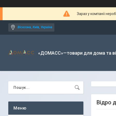
Зараз у компанії неро
Віскозна, Київ, Україна
«ДОМАСС»—товари для дома та в
Відро 