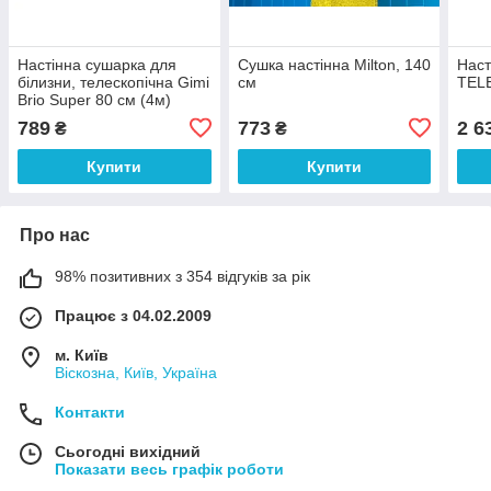
Настінна сушарка для
Сушка настінна Milton, 140
Наст
білизни, телескопічна Gimi
см
TEL
Brio Super 80 см (4м)
(GM07308 )
789
773
2 6
₴
₴
Купити
Купити
Про нас
98% позитивних з 354 відгуків за рік
Працює з 04.02.2009
м. Київ
Віскозна, Київ, Україна
Контакти
Сьогодні вихідний
Показати весь графік роботи