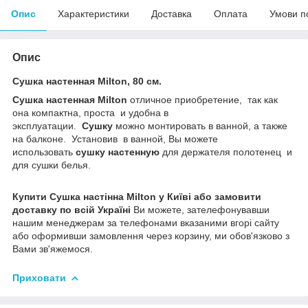
Опис
Характеристики
Доставка
Оплата
Умови п
Опис
Сушка настенная Milton, 80 см.
Сушка настенная Milton
отличное приобретение, так как
она компактна, проста и удобна в
эксплуатации.
Сушку
можно монтировать в ванной, а также
на балконе. Установив в ванной, Вы можете
использовать
сушку настенную
для держателя полотенец и
для сушки белья.
Купити Сушка настінна Milton у Київі або замовити
доставку по всій Україні
Ви можете, зателефонувавши
нашим менеджерам за телефонами вказаними вгорі сайту
або оформивши замовлення через корзину, ми обов'язково з
Вами зв'яжемося.
Приховати