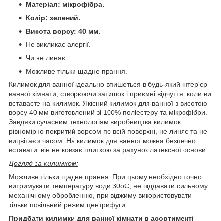
Матеріал: мікрофібра.
Колір: зелений.
Висота ворсу: 40 мм.
Не викликає алергії.
Чи не линяє.
Можливе тільки щадне прання.
Килимок для ванної ідеально впишеться в будь-який інтер'єр
ванної кімнати, створюючи затишок і приємні відчуття, коли ви
вставаєте на килимок. Якісний килимок для ванної з висотою
ворсу 40 мм виготовлений зі 100% поліестеру та мікрофібри.
Завдяки сучасним технологіям виробництва килимок
рівномірно покритий ворсом по всій поверхні, не линяє та не
вицвітає з часом. На килимок для ванної можна безпечно
вставати. він не ковзає плиткою за рахунок латексної основи.
Догляд за килимком:
Можливе тільки щадне прання. При цьому необхідно точно
витримувати температуру води 30оС, не піддавати сильному
механічному обробленню, при віджиму використовувати
тільки повільний режим центрифуги.
Придбати килимки для ванної кімнати в асортименті