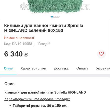
Килимки для ванної кімнати Spirella
HIGHLAND зелений 80Х150
Немає в наявності
Код: DA 10.19958
Роздріб
6 340
₴
Опис
Характеристики
Доставка
Оплата
Умови п
Опис
Килимки для ванної кімнати Spirella HIGHLAND
Характеристики та переваги товару:
Габаритні розміри: 80 х 150 см.