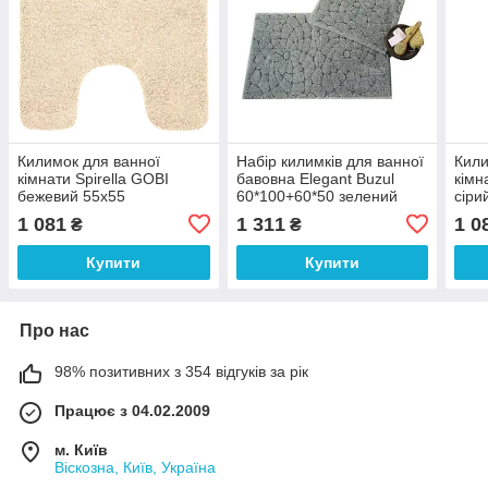
Килимок для ванної
Набір килимків для ванної
Кили
кімнати Spirella GOBI
бавовна Elegant Buzul
кімн
бежевий 55х55
60*100+60*50 зелений
сіри
1 081
1 311
1 0
₴
₴
Купити
Купити
Про нас
98% позитивних з 354 відгуків за рік
Працює з 04.02.2009
м. Київ
Віскозна, Київ, Україна