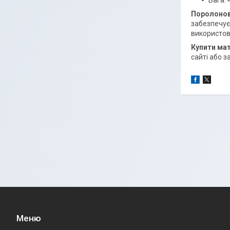
Вага: 4
Поролонов
забезпечує
використов
Купити ма
сайті або 
Меню