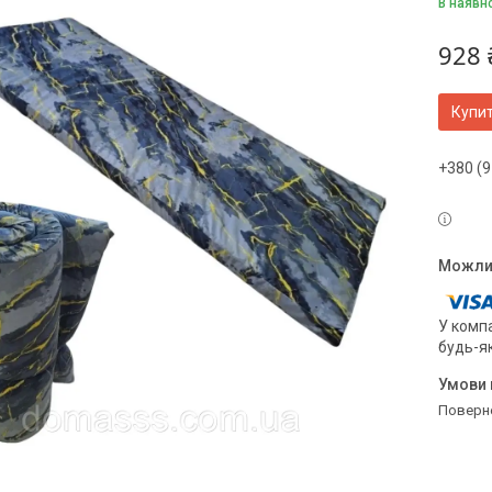
В наявн
928 
Купи
+380 (9
У компа
будь-я
поверн