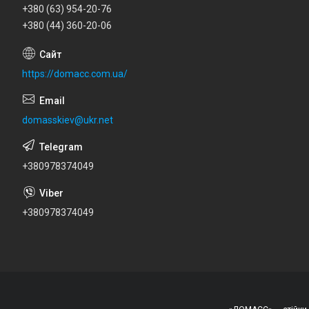
+380 (63) 954-20-76
+380 (44) 360-20-06
https://domacc.com.ua/
domasskiev@ukr.net
+380978374049
+380978374049