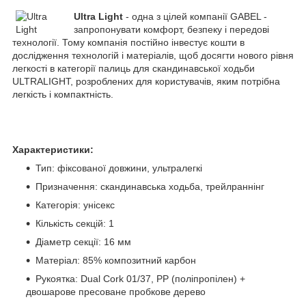
Ultra Light
- одна з цілей компанії GABEL -
запропонувати комфорт, безпеку і передові
технології. Тому компанія постійно інвестує кошти в
дослідження технологій і матеріалів, щоб досягти нового рівня
легкості в категорії палиць для скандинавської ходьби
ULTRALIGHT, розроблених для користувачів, яким потрібна
легкість і компактність.
Характеристики:
Тип: фіксованої довжини, ультралегкі
Призначення: скандинавська ходьба, трейлраннінг
Категорія: унісекс
Кількість секцій: 1
Діаметр секції: 16 мм
Матеріал: 85% композитний карбон
Рукоятка: Dual Cork 01/37, PP (поліпропілен) +
двошарове пресоване пробкове дерево