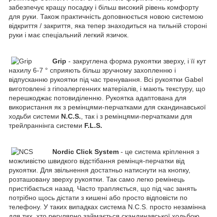
забезпечує кращу посадку і більш високий рівень комфорту
для руки. Також практичність доповнюється новою системою
відкриття / закриття, яка тепер знаходиться на тильній стороні
руки і має спеціальний легкий язичок.
Grip
- закруглена форма рукоятки зверху, і її кут
нахилу 6-7 ° сприяють більш зручному захопленню і
відпусканню рукоятки під час тренування. Всі рукоятки Gabel
виготовлені з гіпоалергенних матеріалів, і мають текстуру, що
перешкоджає потовиділенню. Рукоятка адаптована для
використання як з ремінцями-перчатками для скандинавської
ходьби системи
N.C.S.
, так і з ремінцями-перчатками для
трейлраннінга системи
F.L.S.
Nordic Click System
- це система кріплення з
можливістю швидкого відстібання ремінця-перчатки від
рукоятки. Для звільнення достатньо натиснути на кнопку,
розташовану зверху рукоятки. Так само легко ремінець
пристібається назад. Часто трапляється, що під час занять
потрібно щось дістати з кишені або просто відповісти по
телефону. У таких випадках система N.C.S. просто незамінна
для тих, хто регулярно займається скандинавської ходьбою.