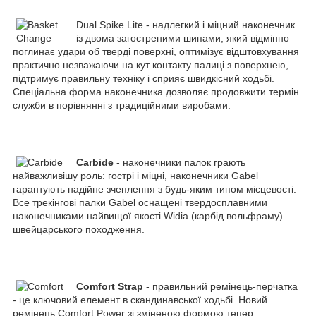
Dual Spike Lite - надлегкий і міцний наконечник
із двома загостреними шипами, який відмінно
поглинає удари об тверді поверхні, оптимізує відштовхування
практично незважаючи на кут контакту палиці з поверхнею,
підтримує правильну техніку і сприяє швидкісний ходьбі.
Спеціальна форма наконечника дозволяє продовжити термін
служби в порівнянні з традиційними виробами.
Carbide
- наконечники палок грають
найважливішу роль: гострі і міцні, наконечники Gabel
гарантують надійне зчеплення з будь-яким типом місцевості.
Все трекінгові палки Gabel оснащені твердосплавними
наконечниками найвищої якості Widia (карбід вольфраму)
швейцарського походження.
Comfort Strap
- правильний ремінець-перчатка
- це ключовий елемент в скандинавської ходьбі. Новий
ремінець Comfort Power зі зміненою формою тепер