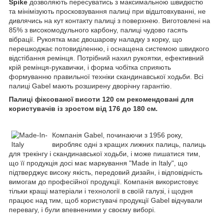
Spike
дозволяють пересуватись з максимальною швидкістю
та мінімізують просковзування палиці при відштовхуванні, не
дивлячись на кут контакту палиці з поверхнею. Виготовлені на
85% з високомодульного карбону, палиці чудово гасять
вібрації. Рукоятка має двошарову наладку з корку, що
перешкоджає потовиділенню, і оснащена системою швидкого
відстібання ремінця. Потрібний нахил рукоятки, ефективний
крій ремінця-рукавички, і форма чобітка сприяють
формуванню правильної техніки скандинавської ходьби. Всі
палиці Gabel мають розширену дворічну гарантію.
Палиці фіксованої висоти 120 см рекомендовані для
користувачів із зростом від 176 до 180 см.
Компанія Gabel, починаючи з 1956 року,
виробляє одні з кращих лижних палиць, палиць
для трекінгу і скандинавської ходьби, і може пишатися тим,
що її продукція досі має маркування "Made in Italy", що
підтверджує високу якість, передовий дизайн, і відповідність
вимогам до професійної продукції. Компанія використовує
тільки кращі матеріали і технології в своїй галузі, і щодня
працює над тим, щоб користувачі продукції Gabel відчували
перевагу, і були впевненими у своєму виборі.