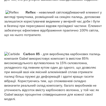
Reflex
- невеликий світловідбиваючий елемент у
вигляді трикутника, розміщений на секціях палиць, допоможе
залишатися користувачеві видимим у вечірній час доби і бути
в безпеці при пересуванні вздовж проїжджої частини. Елемент
забезпечує ефективне відображення практично 100% світла,
що на нього потрапило.
Carbon 85
- для виробництва карбонових палиць
компанія Gabel використовує композит із вмістом 85%
високомодульного вуглеволокна та 15% скловолокна,
укладеного під певним кутом один до одного, що дозволяє
при меншій вазі ніж якісний алюмінієвий сплав отримати
палиці більш пружні до деформацій і здатні краще гасити
вібрації. Користуючись тим, що споживачеві складно
визначити реальний склад композиту, багато виробників не
уточнюють відсоток вмісту карбонового волокна, у той час як
Gabel вказує процентне співвідношення для кожної своєї
моделі.