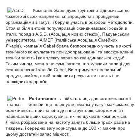
Компанія Gabel дуже грунтовно відноситься до
кожного зі своїх напрямків, співпрацюючи з провідними
організаціями в галузі, і беручи участь в розробці методологій.
Стоячи біля витоків популяризації скандинавської ходьби в
Італії, поряд з A.S.D. (Асоціація нових стежок), Падуанським
університетом, і AIMEF (Італійська Асоціація Сімейних
Лікарів), компанія Gabel брала безпосередню участь в якості
технічного консультанта при доопрацюванні та вдосконаленні
техніки занять і комплексу вправ по скандинавської ходьбі.
Таким чином, можна не сумніватися, що купуючи палиці для
скандинавської ходьби Gabel, Ви отримуєте правильний
продукт, який здатний поліпшити результати занять і не
нашкодити здоров'ю.
Performance
- лінійка палиць для скандинавської
ходьби, що поєднує мінімальну вагу і максимальну
ефективність, призначена для інструкторів, спортсменів і
найвибагливіших користувачів, які не шукають компромісів.
Лінійка розрахована на частоту занять більше трьох разів на
тиждень, і середню вагу користувача до 100 кг, маючи при
цьому достатній запас міцності.