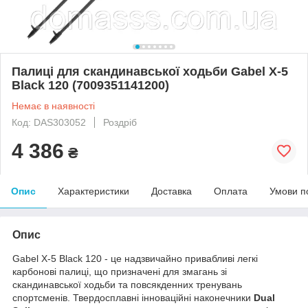
Палиці для скандинавської ходьби Gabel X-5
Black 120 (7009351141200)
Немає в наявності
Код: DAS303052
Роздріб
4 386
₴
Опис
Характеристики
Доставка
Оплата
Умови п
Опис
Gabel X-5 Black 120 - це надзвичайно привабливі легкі
карбонові палиці, що призначені для змагань зі
скандинавської ходьби та повсякденних тренувань
спортсменів. Твердосплавні інноваційні наконечники
Dual