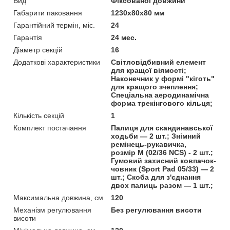
Вид
Фіксованої довжини
Габарити паковання
1230х80х80 мм
Гарантійний термін, міс.
24
Гарантія
24 мес.
Діаметр секцій
16
Додаткові характеристики
Світловідбивний елемент
для кращої віямості;
Наконечник у формі "кіготь"
для кращого зчеплення;
Спеціальна аеродинамічна
форма трекінгового кільця;
Кількість секцій
1
Комплект постачання
Палиця для скандинавської
ходьби — 2 шт.; Знімний
ремінець-рукавичка,
розмір M (02/36 NCS) - 2 шт.;
Гумовий захисний ковпачок-
човник (Sport Pad 05/33) — 2
шт.; Скоба для з'єднання
двох палиць разом — 1 шт.;
Максимальна довжина, см
120
Механізм регулювання
Без регулювання висоти
висоти