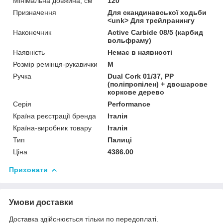
Мінімальна довжина, см
120
Призначення
Для скандинавської ходьби
<unk> Для трейлранингу
Наконечник
Active Carbide 08/5 (карбид
вольфраму)
Наявність
Немає в наявності
Розмір ремінця-рукавички
M
Ручка
Dual Cork 01/37, PP
(поліпропілен) + двошарове
коркове дерево
Серія
Performance
Країна реєстрації бренда
Італія
Країна-виробник товару
Італія
Тип
Палиці
Ціна
4386.00
Приховати
Умови доставки
Доставка здійснюється тільки по передоплаті.