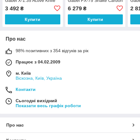
Gabel X-1.35 Active Knife
Gabel FX-75 Snake Carbon
Gabe
Red/Orange 125
120 Dual Spike
(700
3 492
6 279
2 8
₴
₴
(7009361151250)
(7009351011200)
Купити
Купити
Про нас
98% позитивних з 354 відгуків за рік
Працює з 04.02.2009
м. Київ
Віскозна, Київ, Україна
Контакти
Сьогодні вихідний
Показати весь графік роботи
Про нас