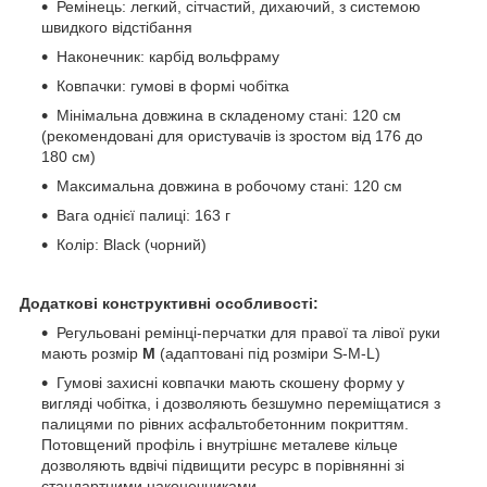
Ремінець: легкий, сітчастий, дихаючий, з системою
швидкого відстібання
Наконечник: карбід вольфраму
Ковпачки: гумові в формі чобітка
Мінімальна довжина в складеному стані: 120 см
(рекомендовані для ористувачів із зростом від 176 до
180 см)
Максимальна довжина в робочому стані: 120 см
Вага однієї палиці: 163 г
Колір: Black (чорний)
Додаткові конструктивні особливості:
Регульовані ремінці-перчатки для правої та лівої руки
мають розмір
M
(адаптовані під розміри S-M-L)
Гумові захисні ковпачки мають скошену форму у
вигляді чобітка, і дозволяють безшумно переміщатися з
палицями по рівних асфальтобетонним покриттям.
Потовщений профіль і внутрішнє металеве кільце
дозволяють вдвічі підвищити ресурс в порівнянні зі
стандартними наконечниками.