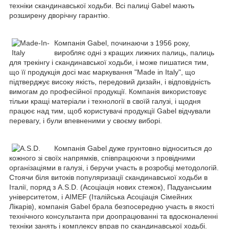
техніки скандинавської ходьби. Всі палиці Gabel мають
розширену дворічну гарантію.
Компанія Gabel, починаючи з 1956 року,
виробляє одні з кращих лижних палиць, палиць
для трекінгу і скандинавської ходьби, і може пишатися тим,
що її продукція досі має маркування "Made in Italy", що
підтверджує високу якість, передовий дизайн, і відповідність
вимогам до професійної продукції. Компанія використовує
тільки кращі матеріали і технології в своїй галузі, і щодня
працює над тим, щоб користувачі продукції Gabel відчували
перевагу, і були впевненими у своєму виборі.
Компанія Gabel дуже грунтовно відноситься до
кожного зі своїх напрямків, співпрацюючи з провідними
організаціями в галузі, і беручи участь в розробці методологій.
Стоячи біля витоків популяризації скандинавської ходьби в
Італії, поряд з A.S.D. (Асоціація нових стежок), Падуанським
університетом, і AIMEF (Італійська Асоціація Сімейних
Лікарів), компанія Gabel брала безпосередню участь в якості
технічного консультанта при доопрацюванні та вдосконаленні
техніки занять і комплексу вправ по скандинавської ходьбі.