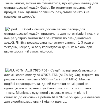
Таким чином, можна не сумніватися, що купуючи палиці для
скандинавської ходьби Gabel, Ви отримуєте правильний
продукт, який здатний поліпшити результати занять і не
нашкодити здоров'ю.
Sport
- лінійка досить легких палиць для
скандинавської ходьби, призначена для початківців, і тих, хто
вже регулярно займається заняттями по скандинавської
ходьбі. Лінійка розрахована на частоту занять - 1-3 рази в
тиждень, і середню вагу користувача до 80 кг, маючи при
цьому достатній запас міцності.
ALU 7075 F56
- Секції палиці виробляються з
алюмінієвого сплаву ALU7075-F56 (Al-Zn-Mg-Cu), міцність на
розрив якого становить 5600 кгc/см2 (550 МПа). Маючи
подібні характеристики, даний матеріал по міцності на
одиницю маси перевершує багато марок стали і сплавів
титану. Міцність в сукупності з високою пластичністю і
стійкістю до окислення робить ALU7075-F56 кращим металом
для виробництва легких і міцних палиць.