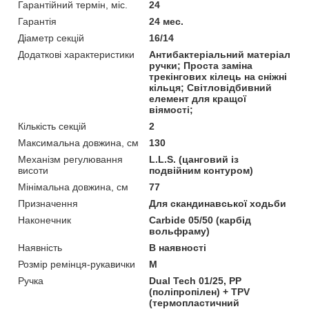
Гарантійний термін, міс.
24
Гарантія
24 мес.
Діаметр секцій
16/14
Додаткові характеристики
Антибактеріальний матеріал
ручки; Проста заміна
трекінгових кілець на сніжні
кільця; Світловідбивний
елемент для кращої
віямості;
Кількість секцій
2
Максимальна довжина, см
130
Механізм регулювання
L.L.S. (цанговий із
висоти
подвійним контуром)
Мінімальна довжина, см
77
Призначення
Для скандинавської ходьби
Наконечник
Carbide 05/50 (карбід
вольфраму)
Наявність
В наявності
Розмір ремінця-рукавички
M
Ручка
Dual Tech 01/25, PP
(поліпропілен) + TPV
(термопластичний