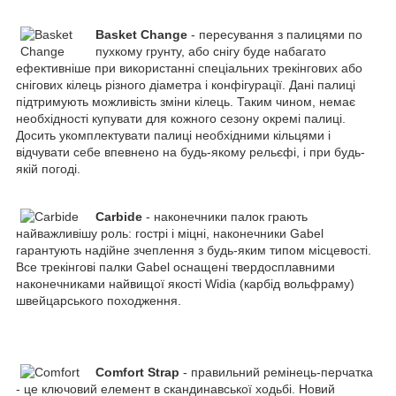
Basket Change
- пересування з палицями по
пухкому грунту, або снігу буде набагато
ефективніше при використанні спеціальних трекінгових або
снігових кілець різного діаметра і конфігурації. Дані палиці
підтримують можливість зміни кілець. Таким чином, немає
необхідності купувати для кожного сезону окремі палиці.
Досить укомплектувати палиці необхідними кільцями і
відчувати себе впевнено на будь-якому рельєфі, і при будь-
якій погоді.
Carbide
- наконечники палок грають
найважливішу роль: гострі і міцні, наконечники Gabel
гарантують надійне зчеплення з будь-яким типом місцевості.
Все трекінгові палки Gabel оснащені твердосплавними
наконечниками найвищої якості Widia (карбід вольфраму)
швейцарського походження.
Comfort Strap
- правильний ремінець-перчатка
- це ключовий елемент в скандинавської ходьбі. Новий