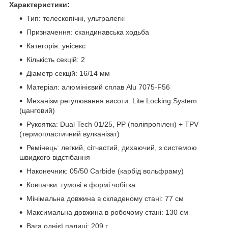
Характеристики:
Тип: телескопічні, ультралегкі
Призначення: скандинавська ходьба
Категорія: унісекс
Кількість секцій: 2
Діаметр секцій: 16/14 мм
Матеріал: алюмінієвий сплав Alu 7075-F56
Механізм регулювання висоти: Lite Locking System
(цанговий)
Рукоятка: Dual Tech 01/25, PP (поліпропілен) + TPV
(термопластичний вулканізат)
Ремінець: легкий, сітчастий, дихаючий, з системою
швидкого відстібання
Наконечник: 05/50 Carbide (карбід вольфраму)
Ковпачки: гумові в формі чобітка
Мінімальна довжина в складеному стані: 77 см
Максимальна довжина в робочому стані: 130 см
Вага однієї палиці: 209 г