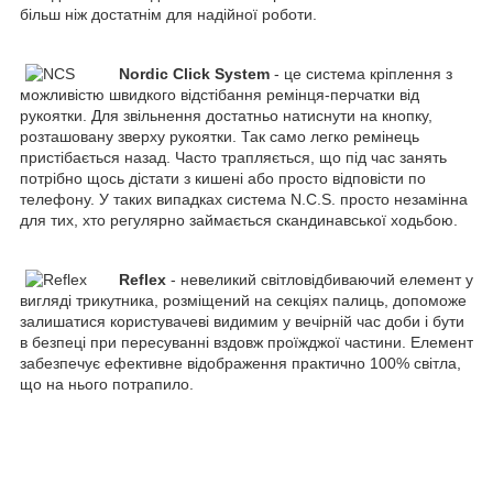
більш ніж достатнім для надійної роботи.
Nordic Click System
- це система кріплення з
можливістю швидкого відстібання ремінця-перчатки від
рукоятки. Для звільнення достатньо натиснути на кнопку,
розташовану зверху рукоятки. Так само легко ремінець
пристібається назад. Часто трапляється, що під час занять
потрібно щось дістати з кишені або просто відповісти по
телефону. У таких випадках система N.C.S. просто незамінна
для тих, хто регулярно займається скандинавської ходьбою.
Reflex
- невеликий світловідбиваючий елемент у
вигляді трикутника, розміщений на секціях палиць, допоможе
залишатися користувачеві видимим у вечірній час доби і бути
в безпеці при пересуванні вздовж проїжджої частини. Елемент
забезпечує ефективне відображення практично 100% світла,
що на нього потрапило.