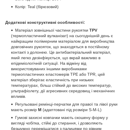
Колір: Teal (бірюзовий)
Додаткові конструктивні особливості:
Матеріал зовнішньої частини рукоятки
TPV
(термопластичний вулканізат) на сьогоднішній день є
найкращим полімерним матеріалом для виробництва
довговічних рукояток, що знаходяться в постійному
контакті з долонею. Це антибактеріальний матеріал,
який легко дезінфікується, що вкрай важливо в
епідеміологічній ситуації. На відміну від
використовуваних іншими виробниками
термопластичних еластомерів TPE або TPR, цей
матеріал зберігає еластичність при низьких
температурах, більш стійкий до високих температур,
ультрафіолету, дії агресивних середовищ і механічних
впливів.
Регульовані ремінці-перчатки для правої та лівої руки
мають розмір
M
(адаптовані під розміри S-M-L)
Гумові захисні ковпачки мають скошену форму у
вигляді чобітка, стійкі до стирання, і дозволяють
безшумно переміщатися з палицями по рівним