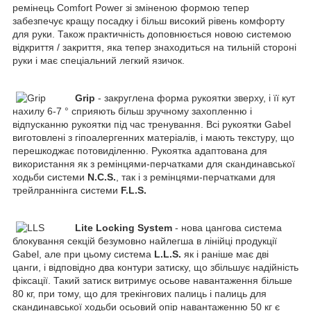
ремінець Comfort Power зі зміненою формою тепер
забезпечує кращу посадку і більш високий рівень комфорту
для руки. Також практичність доповнюється новою системою
відкриття / закриття, яка тепер знаходиться на тильній стороні
руки і має спеціальний легкий язичок.
Grip
- закруглена форма рукоятки зверху, і її кут
нахилу 6-7 ° сприяють більш зручному захопленню і
відпусканню рукоятки під час тренування. Всі рукоятки Gabel
виготовлені з гіпоалергенних матеріалів, і мають текстуру, що
перешкоджає потовиділенню. Рукоятка адаптована для
використання як з ремінцями-перчатками для скандинавської
ходьби системи
N.C.S.
, так і з ремінцями-перчатками для
трейлраннінга системи
F.L.S.
Lite Locking System
- нова цангова система
блокування секцій безумовно найлегша в лінійці продукції
Gabel, але при цьому система
L.L.S.
як і раніше має дві
цанги, і відповідно два контури затиску, що збільшує надійність
фіксації. Такий затиск витримує осьове навантаження більше
80 кг, при тому, що для трекінгових палиць і палиць для
скандинавської ходьби осьовий опір навантаженню 50 кг є