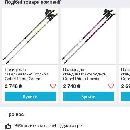
Подібні товари компанії
Палиці для
Палиці для
Пали
скандинавської ходьби
скандинавської ходьби
скан
Gabel Ritmo Green
Gabel Ritmo Fucsia
Gabe
(7008350760000)
(7008350770000)
(700
2 748
2 748
2 6
₴
₴
Купити
Купити
Про нас
98% позитивних з 354 відгуків за рік