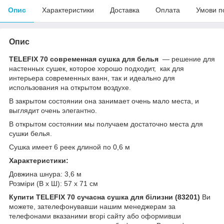
Опис
Характеристики
Доставка
Оплата
Умови п
Опис
TELEFIX 70
современная сушка для белья
― решение для
настенных сушек, которое хорошо подходит, как для
интерьера современных ванн, так и идеально для
использования на открытом воздухе.
В закрытом состоянии она занимает очень мало места, и
выглядит очень элегантно.
В открытом состоянии мы получаем достаточно места для
сушки белья.
Сушка имеет 6 реек длиной по 0,6 м
Характеристики:
Довжина шнура: 3,6 м
Розміри (В x Ш): 57 х 71 см
Купити
TELEFIX 70
сучасна сушка для білизни
(83201)
Ви
можете, зателефонувавши нашим менеджерам за
телефонами вказаними вгорі сайту або оформивши