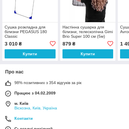
Сушка розкладна для
Настінна сушарка для
Суша
білизни PEGASUS 180
білизни, телескопічна Gimi
Avro
Classic
Brio Super 100 см (5м)
(GM07310)
3 010
879
1 4
₴
₴
Купити
Купити
Про нас
98% позитивних з 354 відгуків за рік
Працює з 04.02.2009
м. Київ
Віскозна, Київ, Україна
Контакти
Сьогодні вихідний