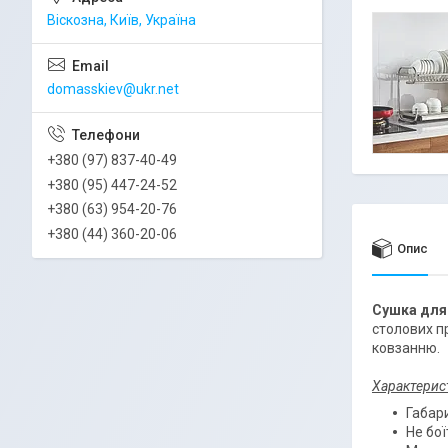
Віскозна, Київ, Україна
domasskiev@ukr.net
+380 (97) 837-40-49
+380 (95) 447-24-52
+380 (63) 954-20-76
+380 (44) 360-20-06
Опис
Сушка для
столових п
ковзанню.
Характерис
Габари
Не бої