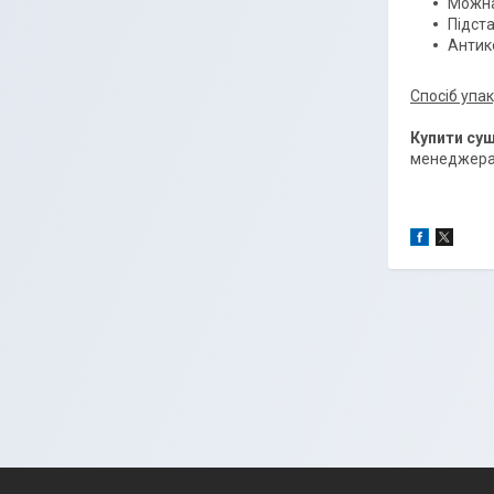
Можна
Підста
Антико
Спосіб упак
Купити су
менеджерам