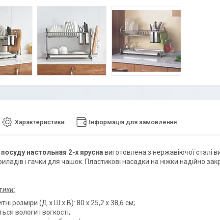
Характеристики
Інформація для замовлення
 посуду нас
тольная 2-х ярусна
виготовлена з нержавіючої сталі ви
риладів і гачки для чашок. Пластикові насадки на ніжки надійно за
тики:
тні розміри (Д х Ш х В): 80 х 25,2 х 38,6 см;
ться вологи і вогкості;