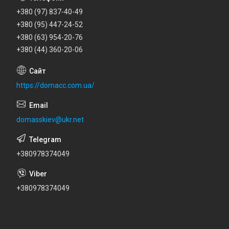
+380 (97) 837-40-49
+380 (95) 447-24-52
+380 (63) 954-20-76
+380 (44) 360-20-06
https://domacc.com.ua/
domasskiev@ukr.net
+380978374049
+380978374049