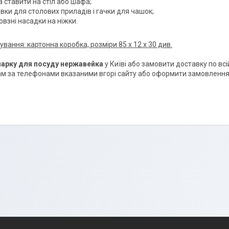
 ставити на стіл або шафа;
вки для столових приладів і гачки для чашок;
взні насадки на ніжки.
ування: картонна коробка, розміри 85 х 12 х 30 див.
шарку для посуду нержавейка
у Київі
або замовити доставку по всій
 за телефонами вказаними вгорі сайту або оформити замовлення ч