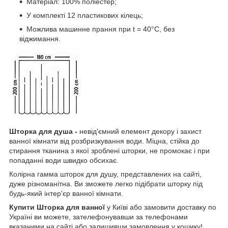
Матеріал: 100% поліестер;
У комплекті 12 пластикових кілець;
Можлива машинне прання при t = 40°C, без
віджимання.
Шторка для душа
-
невід'ємний елемент декору і захист
ванної кімнати від розбризкування води. Міцна, стійка до
стирання тканина з якої зроблені шторки, не промокає і при
попаданні води швидко обсихає.
Колірна гамма шторок для душу, представлених на сайті,
дуже різноманітна. Ви зможете легко підібрати шторку під
будь-який інтер'єр ванної кімнати.
Купити Шторка для ванної
у Київі або замовити доставку по
Україні ви можете, зателефонувавши за телефонами
вказаними на сайті або залишивши замовлення у кошику!