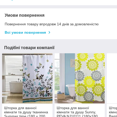
Умови повернення
Повернення товару впродовж 14 днів за домовленістю
Всі умови повернення
Подібні товари компанії
Шторка для ванної
Шторка для ванної
Штор
кімнати та душу тканинна
кімнати та душу Sunny,
кімн
Summer time (180 х 200
PEVA NJ10111 (180х180
Bam