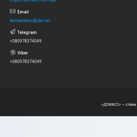
https://domacc.com.ua/
domasskiev@ukr.net
+380978374049
+380978374049