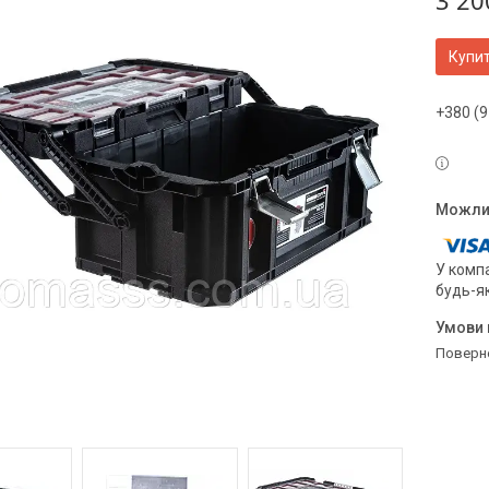
3 20
Купи
+380 (9
У компа
будь-я
поверн