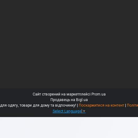
Сайт створений на маркетплейсі
Prom.ua
Продавець на Bigl.ua
«ДОМАСС» — стійки для одягу, товари для дому та відпочинку! |
Поскаржитися на контент
|
Політ
Select Language
▼