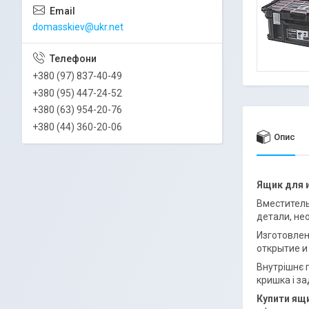
domasskiev@ukr.net
+380 (97) 837-40-49
+380 (95) 447-24-52
+380 (63) 954-20-76
+380 (44) 360-20-06
Опис
Ящик для 
Вместитель
детали, не
Изготовлен
открытие и
Внутрішнє п
кришка і за
Купити ящи