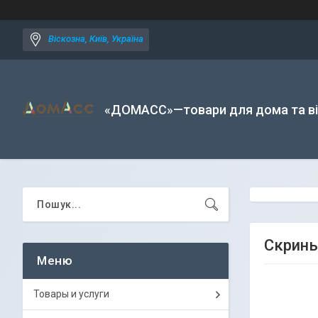
Віскозна, Київ, Україна
«ДОМАСС»—товари для дома та в
Скринь
Товары и услуги