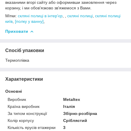
вказаними вгорі сайту або оформивши замовлення через
корзину, і ми обов'язково зв'яжемося з Вами.
Мітки:
скляні полиці в інтер'єр
, ,
скляні полиці
,
скляні полиці
київ
,
[полку у ванну]
,
Приховати
Спосіб упаковки
Термоплівка
Характеристики
Основні
Виробник
Metaltex
Країна виробник
Італія
За типом конструкції
Збірно-розбірна
Колір корпусу
Сріблястий
Кількість ярусів етажерки
3