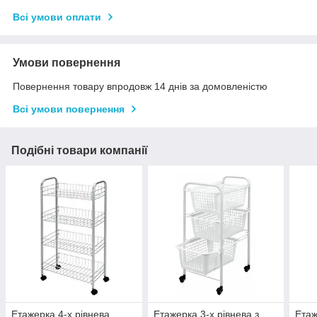
Всі умови оплати
Умови повернення
Повернення товару впродовж 14 днів за домовленістю
Всі умови повернення
Подібні товари компанії
Етажерка 4-х рівнева
Етажерка 3-х рівнева з
Етаж