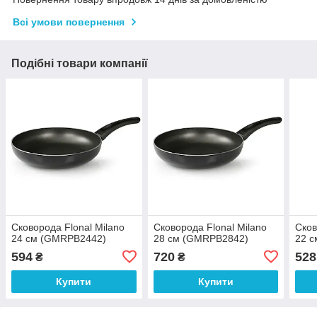
Всі умови повернення
Подібні товари компанії
Сковорода Flonal Milano
Сковорода Flonal Milano
Сков
24 см (GMRPB2442)
28 см (GMRPB2842)
22 
594
720
528
₴
₴
Купити
Купити