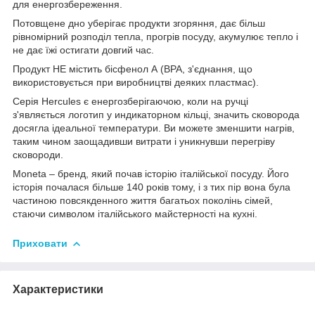
для енергозбереження.
Потовщене дно уберігає продукти згоряння, дає більш
рівномірний розподіл тепла, прогрів посуду, акумулює тепло і
не дає їжі остигати довгий час.
Продукт НЕ містить бісфенол А (BPA, з'єднання, що
використовується при виробництві деяких пластмас).
Серія Hercules є енергозберігаючою, коли на ручці
з'являється логотип у индикаторном кільці, значить сковорода
досягла ідеальної температури. Ви можете зменшити нагрів,
таким чином заощадивши витрати і уникнувши перегріву
сковороди.
Moneta – бренд, який почав історію італійської посуду. Його
історія почалася більше 140 років тому, і з тих пір вона була
частиною повсякденного життя багатьох поколінь сімей,
стаючи символом італійського майстерності на кухні.
Приховати
Характеристики