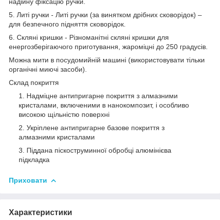
надійну фіксацію ручки.
5. Литі ручки - Литі ручки (за винятком дрібних сковорідок) –
для безпечного підняття сковорідок.
6. Скляні кришки - Різноманітні скляні кришки для
енергозберігаючого приготування, жароміцні до 250 градусів.
Можна мити в посудомийній машині (використовувати тільки
органічні миючі засоби).
Склад покриття
Надміцне антипригарне покриття з алмазними
кристалами, включеними в нанокомпозит, і особливо
високою щільністю поверхні
Укріплене антипригарне базове покриття з
алмазними кристалами
Піддана піскоструминної обробці алюмінієва
підкладка
Приховати
Характеристики