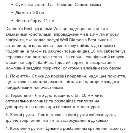
Сумісність плит: Газ, Електро, Склокераміка
Діаметр: 36 см.
Висота борту: 11 см.
Diamon's Best від фірми Woll це надміцне покриття з
алмазними кристалами, впровадженими в 10-міліметрову
підґрунтя, яке надає посуді Woll Diamon's Best видатні
антипригарні властивості, виняткову стійкість до порізів і
подряпин, а також за рахунок товщини дна 10 мм забезпечує
першокласне розподіл тепла. Ця серія – спеціальний випуск
класичної серії TitanPlus. І довгий термін її використанні
можливий завдяки покриттю, слитому з алюмінієвою базою.
1. Покриття - Стійке до порізів і подряпин, надміцне покриття,
що включає кристали алмазів, ніколи не пригоряє завдяки
найдрібнішим наночастинкам.
2. Термо дно - Лите дно товщиною бл. 10 мм лите
оптимально поглинає та розподіляє тепло та не
деформується навіть при високих температурах.
3. Знімні ручки - Протестовані знімні ручки забезпечують
зручне зберігання, миття та застосування в духовках.
4. Кріплення ручки - Цільне з різьбленням кріплення гарантує