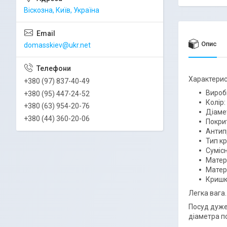
Віскозна, Київ, Україна
Опис
domasskiev@ukr.net
Характерис
+380 (97) 837-40-49
Виробн
+380 (95) 447-24-52
Колір:
+380 (63) 954-20-76
Діамет
+380 (44) 360-20-06
Покри
Антип
Тип кр
Сумісн
Матер
Матері
Кришк
Легка вага
Посуд дуже
діаметра п