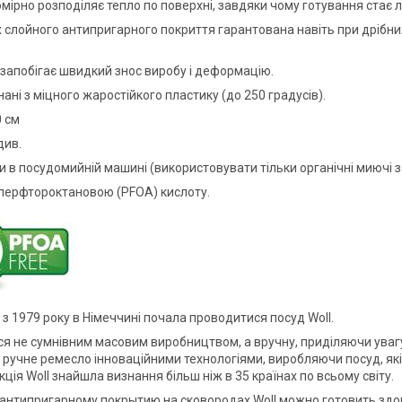
мірно розподіляє тепло по поверхні, завдяки чому готування стає 
х слойного антипригарного покриття гарантована навіть при дрібних
 запобігає швидкий знос виробу і деформацію.
ані з міцного жаростійкого пластику (до 250 градусів).
0 см
див.
 в посудомийній машині (використовувати тільки органічні миючі з
 перфтороктановою (PFOA) кислоту.
з 1979 року в Німеччині почала проводитися посуд Woll.
я не сумнівним масовим виробництвом, а вручну, приділяючи увагу 
 ручне ремесло інноваційними технологіями, виробляючи посуд, як
ція Woll знайшла визнання більш ніж в 35 країнах по всьому світу.
антипригарному покрытию на сковородах Woll можно готовить здо