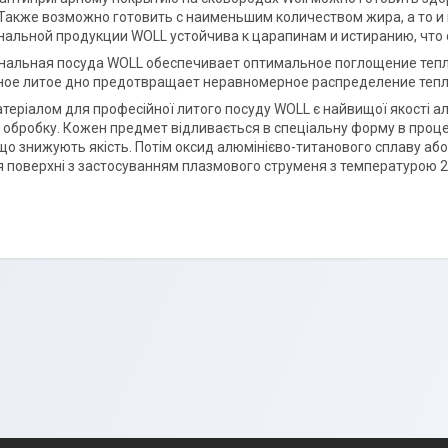
Также возможно готовить с наименьшим количеством жира, а то и в
альной продукции WOLL устойчива к царапинам и истиранию, что 
альная посуда WOLL обеспечивает оптимальное поглощение тепла
ое литое дно предотвращает неравномерное распределение тепла
теріалом для професійної литого посуду WOLL є найвищої якості ал
обробку. Кожен предмет відливається в спеціальну форму в процес
що знижують якість. Потім оксид алюмінієво-титанового сплаву аб
 поверхні з застосуванням плазмового струменя з температурою 2