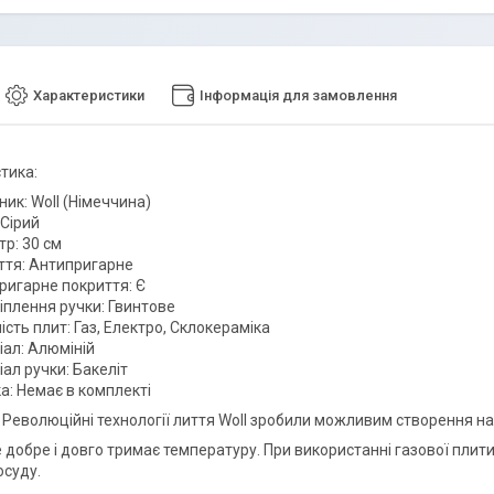
Характеристики
Інформація для замовлення
тика:
ик: Woll (Німеччина)
 Сірий
р: 30 см
ття: Антипригарне
ригарне покриття: Є
іплення ручки: Гвинтове
ість плит: Газ, Електро, Склокераміка
іал: Алюміній
ал ручки: Бакеліт
а: Немає в комплекті
. Революційні технології лиття Woll зробили можливим створення на
 добре і довго тримає температуру. При використанні газової плити
осуду.