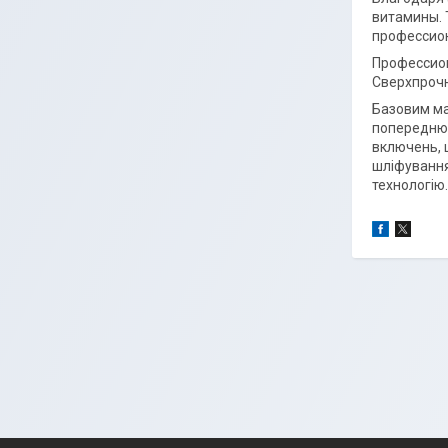
витамины. 
профессион
Профессион
Сверхпрочн
Базовим ма
попередню 
включень, 
шліфування
технологію.