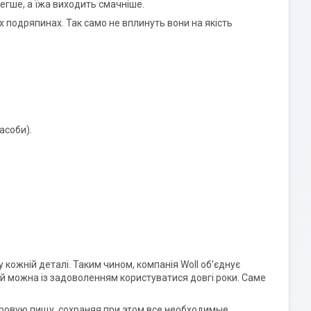
легше, а їжа виходить смачніше.
 подряпинах. Так само не вплинуть вони на якість
асоби).
кожній деталі. Таким чином, компанія Woll об'єднує
ій можна із задоволенням користуватися довгі роки. Саме
ровую пищу, сохраняя при этом все необходимые