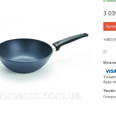
В наявн
3 03
Купи
+380 (9
У компа
будь-я
поверн