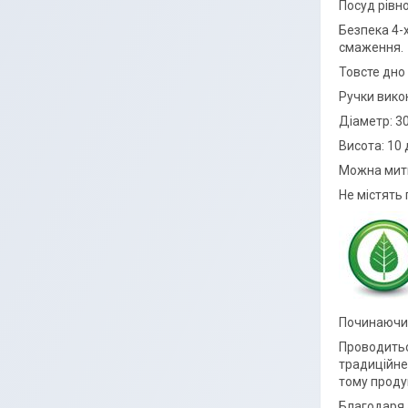
Посуд рівно
Безпека 4-
смаження.
Товсте дно
Ручки викон
Діаметр: 3
Висота: 10 
Можна мити
Не містять
Починаючи 
Проводитьс
традиційне
тому продук
Благодаря 