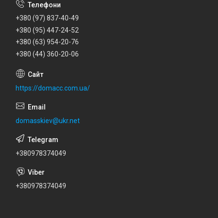
+380 (97) 837-40-49
+380 (95) 447-24-52
+380 (63) 954-20-76
+380 (44) 360-20-06
https://domacc.com.ua/
domasskiev@ukr.net
+380978374049
+380978374049