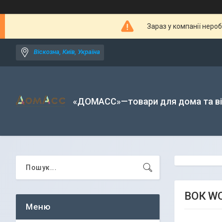
Зараз у компанії неро
Віскозна, Київ, Україна
«ДОМАСС»—товари для дома та в
ВОК WO