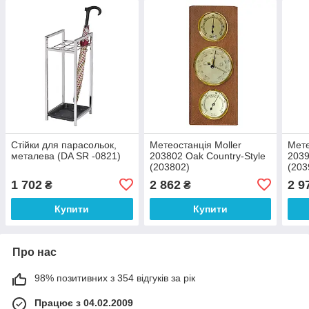
Стійки для парасольок,
Метеостанція Moller
Мете
металева (DA SR -0821)
203802 Oak Country-Style
2039
(203802)
(203
1 702
2 862
2 9
₴
₴
Купити
Купити
Про нас
98% позитивних з 354 відгуків за рік
Працює з 04.02.2009