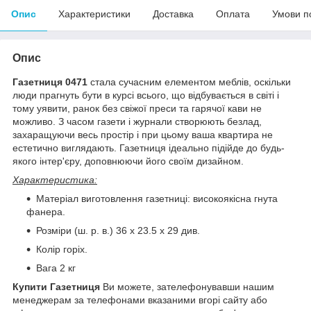
Опис
Характеристики
Доставка
Оплата
Умови п
Опис
Газетниця 0471
стала сучасним елементом меблів, оскільки
люди прагнуть бути в курсі всього, що відбувається в світі і
тому уявити, ранок без свіжої преси та гарячої кави не
можливо. З часом газети і журнали створюють безлад,
захаращуючи весь простір і при цьому ваша квартира не
естетично виглядають. Газетниця ідеально підійде до будь-
якого інтер'єру, доповнюючи його своїм дизайном.
Характеристика:
Матеріал виготовлення газетниці: високоякісна гнута
фанера.
Розміри (ш. р. в.) 36 x 23.5 x 29 див.
Колір горіх.
Вага 2 кг
Купити
Газетниця
Ви можете, зателефонувавши нашим
менеджерам за телефонами вказаними вгорі сайту або