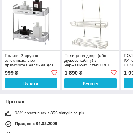
Полиця 2-ярусна
Полиця на двері (або
ПОЛ
алюмінієва сіра
душову кабіну) з
КУТ
прямокутна настінна для
нержавіючої сталі 0301
СЕК
ванної кімнати,
999
1 890
1 0
₴
₴
333x155x359 мм (EBA-
3540 AL))
Купити
Купити
Про нас
98% позитивних з 356 відгуків за рік
Працює з 04.02.2009