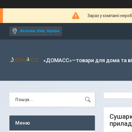
Зараз у компанії неро
Віскозна, Київ, Україна
«ДОМАСС»—товари для дома та в
Сушарк
приладі