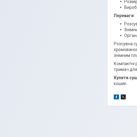
Розмір
Вироб
Переваги:
Розсув
Знімни
Орган
Розсувна с
хромованог
знімним пл
Компактні 
тримач для 
Купити суш
кошик.