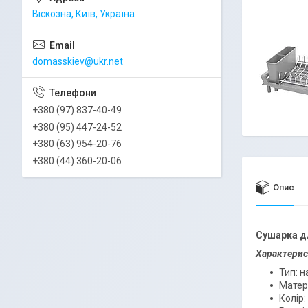
Віскозна, Київ, Україна
domasskiev@ukr.net
+380 (97) 837-40-49
+380 (95) 447-24-52
+380 (63) 954-20-76
+380 (44) 360-20-06
Опис
Сушарка дл
Характерис
Тип: н
Матері
Колір: