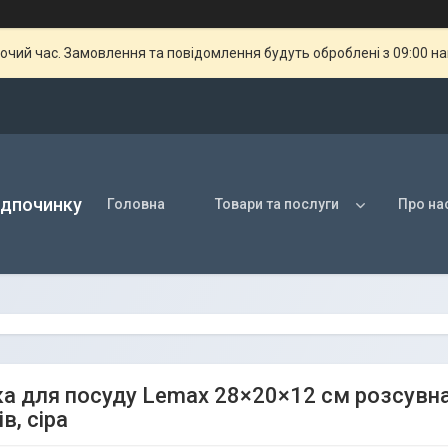
бочий час. Замовлення та повідомлення будуть оброблені з 09:00 н
ідпочинку
Головна
Товари та послуги
Про на
а для посуду Lemax 28×20×12 см розсувна
в, сіра