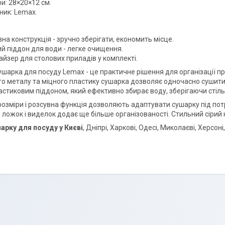
и: 28×20×12 см.
ник: Lemax.
на конструкція - зручно зберігати, економить місце.
й піддон для води - легке очищення.
айзер для столових приладів у комплекті.
ушарка для посуду Lemax - це практичне рішення для організації пр
о металу та міцного пластику сушарка дозволяє одночасно сушити
астиковим піддоном, який ефективно збирає воду, зберігаючи стіл
розміри і розсувна функція дозволяють адаптувати сушарку під пот
ложок і виделок додає ще більше організованості. Стильний сірий к
арку для посуду у Києві
, Дніпрі, Харкові, Одесі, Миколаєві, Херс