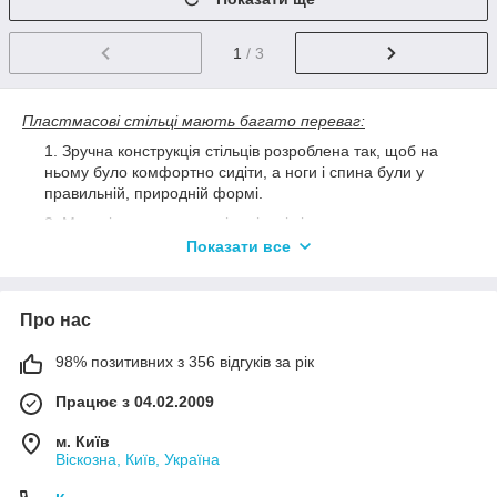
1
/ 3
Пластмасові стільці мають багато переваг:
Зручна конструкція стільців розроблена так, щоб на
ньому було комфортно сидіти, а ноги і спина були у
правильній, природній формі.
Матеріал та конструкція стільців із пластику мають
просту структуру без прикрас, ви можете самі додати
Показати все
туди чохли або подушки для сидіння.
Пластик універсальний матеріал, за яким легко
доглядати. Поверхня стійка до пошкоджень, подряпин,
Про нас
тому довго зберігає естетичний вигляд. Її легко мити
звичайними засобами, вся робота триватиме кілька
98% позитивних з 356 відгуків за рік
годин.
Працює з 04.02.2009
Стільці легкі, мобільні, їх легко рухати та за
необхідності переносити з місця на місце. Оскільки
м. Київ
матеріал не примхливий, створити сприятливі умови
Віскозна, Київ, Україна
для зберігання стільців не складно. Використовувати
такі меблі можна не тільки для оснащення дачних