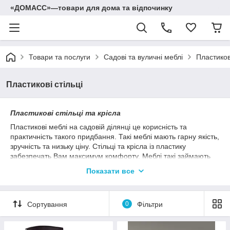
«ДОМАСС»—товари для дома та відпочинку
Товари та послуги
Садові та вуличні меблі
Пластиков
Пластикові стільці
Пластикові стільці та крісла
Пластикові меблі на садовій ділянці це корисність та
практичність такого придбання. Такі меблі мають гарну якість,
зручність та низьку ціну. Стільці та крісла із пластику
забезпечать Вам максимум комфорту. Меблі такі займають
мало місця в підсобному приміщенні. Переваги пластикових
Показати все
меблів у простоті догляду. Складні стільці для дітей та
дорослих, для дачі або літнього кафе, можна підібрати будь-
яке забарвлення на Ваш смак. Меблі з пластику мають ряд
Сортування
0
Фільтри
властивостей і функцій, завдяки яким зможе виручити Вас у
різних ситуаціях або задовольнити в повсякденному побуті.