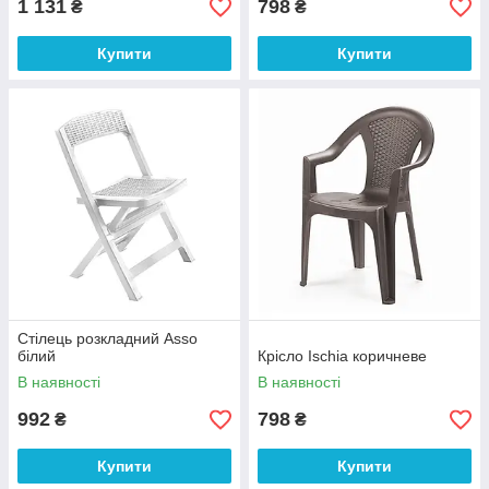
1 131
798
₴
₴
Купити
Купити
Стілець розкладний Asso
білий
Крісло Ischia коричневе
В наявності
В наявності
992
798
₴
₴
Купити
Купити